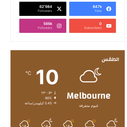
62٬984
847k
Followers
Fans
566k
0
Followers
Subscribers
الطقس
10
℃
Melbourne
11º - 9º
86%
0.45 كيلومتر/ساعة
غيوم متفرقة