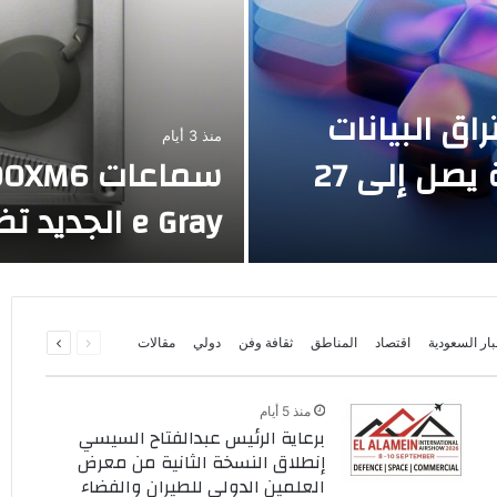
ختراق البيانات
منذ 3 أيام
في المملكة العربية السعودية يصل إلى 27
e Gray الجديد تضفي لمسة من الأناقة والرقي
السابقة
التالية
بار السعودية
اقتصاد
المناطق
ثقافة وفن
دولي
مقالات
الصفحة
الصفحة
منذ 5 أيام
برعاية الرئيس عبدالفتاح السيسي
إنطلاق النسخة الثانية من معرض
العلمين الدولي للطيران والفضاء