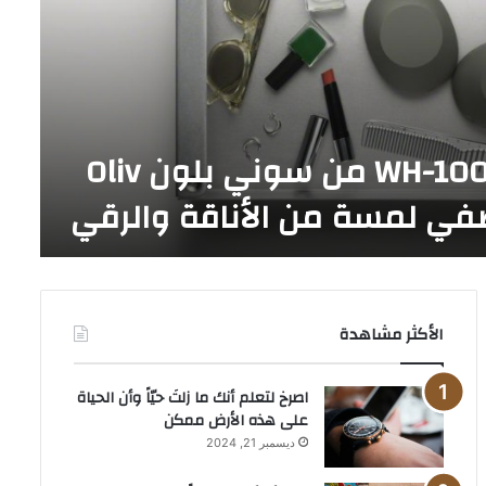
منذ 4 أي
بع
سماعات WH-1000XM6 من سوني بلون Oliv
مج
5G
الأكثر مشاهدة
‫اصرخ لتعلم أنك ما زلتَ حيّاً وأن الحياة
على هذه الأرض ممكن
ديسمبر 21, 2024