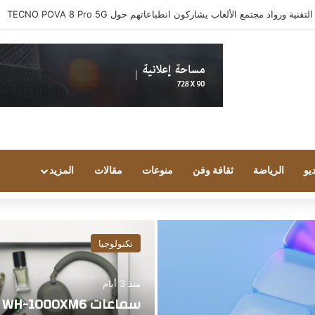
العضو المنتدب لـ«سي إن إس الشرق الأوسط» ويشرف على شركات قطاع التكنولو
يو
الرياضة
ثقافة وفن
منوعات
مقالات
المزيد
تكنولوجيا
منذ 3 أيام
سم