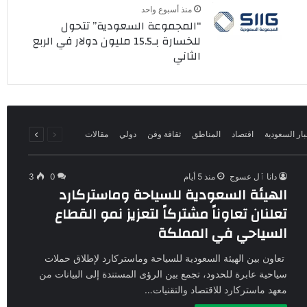
منذ أسبوع واحد
“المجموعة السعودية” تتحول
للخسارة بـ15.5 مليون دولار في الربع
الثاني
السابقة
التالية
بار السعودية
اقتصاد
المناطق
ثقافة وفن
دولي
مقالات
الصفحة
الصفحة
دانا ٱل عسوج
منذ 5 أيام
0
3
الهيئة السعودية للسياحة وماستركارد
تعلنان تعاوناً مشتركاً لتعزيز نمو القطاع
السياحي في المملكة
تعاون بين الهيئة السعودية للسياحة وماستركارد لإطلاق حملات
سياحية عابرة للحدود، تجمع بين الرؤى المستندة إلى البيانات من
معهد ماستركارد للاقتصاد والتقنيات…