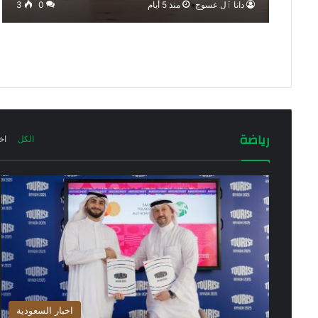
دانا ٱل عسوج
منذ 5 أيام
0
3
رياضة
الكل
اخ
اخبار السعودية