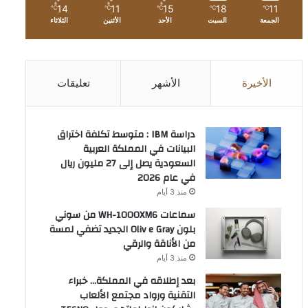
14
11
15
18
11
℃
℃
℃
℃
℃
الجمعة
السبت
الأحد
الأثنين
الثلاثاء
الأخيرة
الأشهر
تعليقات
دراسة IBM : متوسط تكلفة اختراق
البيانات في المملكة العربية
السعودية يصل إلى 27 مليون ريال
في عام 2026
منذ 3 أيام
سماعات WH-1000XM6 من سوني
بلون Oliv e Gray الجديد تضفي لمسة
من الأناقة والرقي
منذ 3 أيام
بعد إطلاقه في المملكة… خبراء
التقنية ورواد مجتمع الألعاب