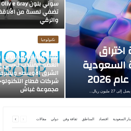
سو
تضفي لمسة من الأناقة
والرقي
تكنولوجيا
فة اختراق
منذ 4 أيام
مارك فيلينتورف يتولى
ة السعودية
العضو المنتدب لـ«سي 
الشرق الأوسط» ويشرف
شركات قطاع التكنولوج
مجموعة غباش
السابقة
التالية
بار السعودية
اقتصاد
المناطق
ثقافة وفن
دولي
مقالات
الصفحة
الصفحة