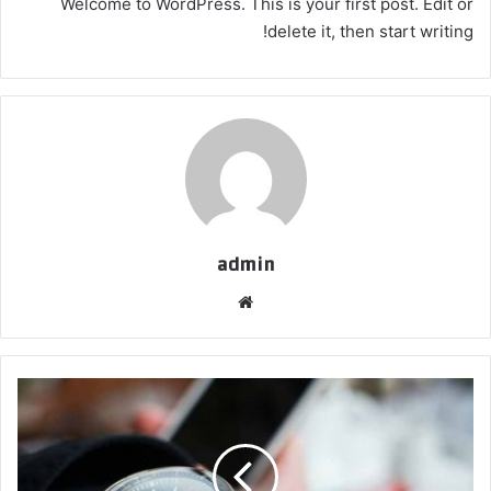
Welcome to WordPress. This is your first post. Edit or
إلكترونيا
delete it, then start writing!
admin
موقع
الويب
إن
اللغة
مظهر
من
مظاهر