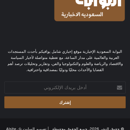
البوابة السعودية الإخبارية موقع إخباري شامل يوافيكم بأحدث المستجدات
العربية والعالمية على مدار الساعة، مع تغطية متواصلة لأخبار السياسة
والاقتصاد والرياضة والعلوم والتكنولوجيا والفن، وتقارير وتحليلات ترصد أهم
القضايا والأحداث محليًا ودوليًا بمصداقية واحترافية.
أدخل
بريدك
الإلكتروني
© حقوق النشر 2026، جميع الحقوق محفوظة | تصميم
السايت تك Alsite