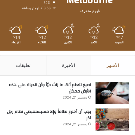
Melbourne
52%
3.58 كيلومتر/ساعة
غيوم متفرقة
14
12
12
12
17
℃
℃
℃
℃
℃
السبت
الأحد
الأثنين
الثلاثاء
الأربعاء
الأشهر
الأخيرة
تعليقات
‫اصرخ لتعلم أنك ما زلتَ حيّاً وأن الحياة على هذه
الأرض ممكن
ديسمبر 21, 2024
يجب أن أخترع نظاماً وإلا فسيستعبدني نظام رجل
آخر
ديسمبر 21, 2024