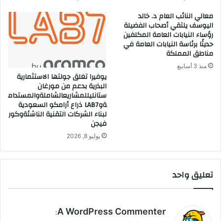
معالي النائب العام د. خالد
اليوسف يلتقي أصحاب الفضيلة
رؤساء النيابات العامة المكلفين
حديثًا برئاسة النيابات العامة في
مناطق المملكة
منذ 3 أسابيع
يوفيرا تغلق جولتها الاستثمارية
البذرية بدعم من مورغان
ستانليللمشاريعالشاملةوالمستدام
ةوLAB7 ذراع أرامكو السعودية
لبناء الشركات التقنية الناشئةوكور
فيجن
يوليو 8, 2026
تعليق واحد
ي
A WordPress Commenter
:
ق