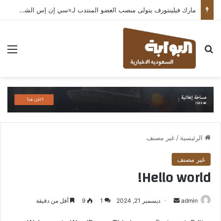
مارك فيلينتورف يتولى منصب العضو المنتدب لـ«سي إن إس الشرق الأوسط» ويشرف على شركات قطاع التكنولوجيا ضمن مجموعة غباش
بحث عن
الق
الرئيسية
/
غير مصنف
غير مصنف
Hello world!
أرسل
admin
ديسمبر 21, 2024
1
9
أقل من دقيقة
بريدا