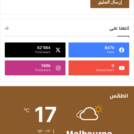
تابعنا على
62٬984
847k
Followers
Fans
566k
0
Followers
Subscribers
الطقس
17
℃
18º - 11º