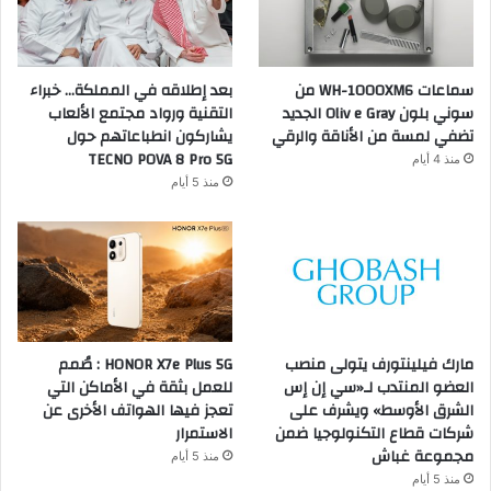
سماعات WH-1000XM6 من
بعد إطلاقه في المملكة… خبراء
سوني بلون Oliv e Gray الجديد
التقنية ورواد مجتمع الألعاب
تضفي لمسة من الأناقة والرقي
يشاركون انطباعاتهم حول
TECNO POVA 8 Pro 5G
منذ 4 أيام
منذ 5 أيام
مارك فيلينتورف يتولى منصب
HONOR X7e Plus 5G : صُمم
العضو المنتدب لـ«سي إن إس
للعمل بثقة في الأماكن التي
الشرق الأوسط» ويشرف على
تعجز فيها الهواتف الأخرى عن
شركات قطاع التكنولوجيا ضمن
الاستمرار
مجموعة غباش
منذ 5 أيام
منذ 5 أيام