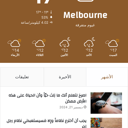
Melbourne
17º - 11º
53%
4.02 كيلومتر/ساعة
غيوم متفرقة
14
12
12
12
17
℃
℃
℃
℃
℃
السبت
الأحد
الأثنين
الثلاثاء
الأربعاء
الأشهر
الأخيرة
تعليقات
‫اصرخ لتعلم أنك ما زلتَ حيّاً وأن الحياة على هذه
الأرض ممكن
ديسمبر 21, 2024
يجب أن أخترع نظاماً وإلا فسيستعبدني نظام رجل
آخر