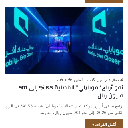
جمال علم الدين
منذ 3 أسابيع
0
2
نمو أرباح “موبايلي” الفصلية 8.5% إلى 901
مليون ريال
ارتفع صافي أرباح شركة اتحاد اتصالات “موبايلي” بنسبة 8.55% في الربع
الثاني من 2026، إلى نحو 901 مليون ريال، مقارنة…
أكمل القراءة »