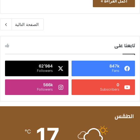
أكمل القراءة »
الصفحة التالية
تابعنا على
62٬984
847k
Followers
Fans
566k
0
Followers
Subscribers
الطقس
17
℃