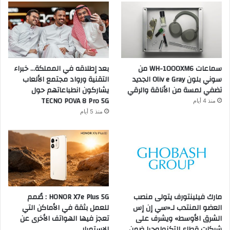
سماعات WH-1000XM6 من
بعد إطلاقه في المملكة… خبراء
سوني بلون Oliv e Gray الجديد
التقنية ورواد مجتمع الألعاب
تضفي لمسة من الأناقة والرقي
يشاركون انطباعاتهم حول
TECNO POVA 8 Pro 5G
منذ 4 أيام
منذ 5 أيام
مارك فيلينتورف يتولى منصب
HONOR X7e Plus 5G : صُمم
العضو المنتدب لـ«سي إن إس
للعمل بثقة في الأماكن التي
الشرق الأوسط» ويشرف على
تعجز فيها الهواتف الأخرى عن
شركات قطاع التكنولوجيا ضمن
الاستمرار