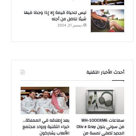
ليس للحياة قيمة إلا إذا وجدنا فيها
شيئا نناضل من أجله
ديسمبر 21, 2024
أحدث الأخبار التقنية
سماعات WH-1000XM6
بعد إطلاقه في المملكة…
من سوني بلون Oliv e Gray
خبراء التقنية ورواد مجتمع
الجديد تضفي لمسة من
الألعاب يشاركون