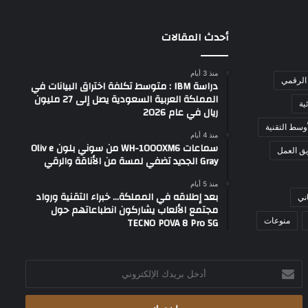
أحدث المقالات
منذ 3 أيام
الرقمي
دراسة IBM : متوسط تكلفة اختراق البيانات في
المملكة العربية السعودية يصل إلى 27 مليون
ية
ريال في عام 2026
وسط التقنية
منذ 4 أيام
سماعات WH-1000XM6 من سوني بلون Oliv e
ق العمل
Gray الجديد تضفي لمسة من الأناقة والرقي
منذ 5 أيام
بعد إطلاقه في المملكة… خبراء التقنية ورواد
ني
مجتمع الألعاب يشاركون انطباعاتهم حول
TECNO POVA 8 Pro 5G
منوعات
أدخل
بريدك
الإلكتروني