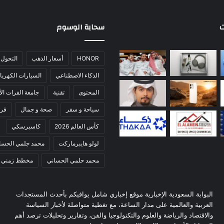
ت
سحابة الوسوم
HONOR
أسعار الذهب
التحول 
الذكاء الاصطناعي
السيارات الكهربائ
المحتوى
تقنية
جامعة الفرات الأ
سياحة و سفر
صحة و جمال
فري
كأس العالم 2026
كاسبرسكي
لولو هايبرماركت
محمد جلمي الحسا
محمد حلمي الحساني
مخطط زمني
البوابة السعودية الإخبارية موقع إخباري شامل يوافيكم بأحدث المستجدات
العربية والعالمية على مدار الساعة، مع تغطية متواصلة لأخبار السياسة
والاقتصاد والرياضة والعلوم والتكنولوجيا والفن، وتقارير وتحليلات ترصد أهم