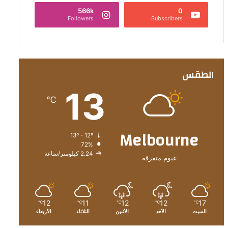
566k
0
Followers
Subscribers
الطقس
13
℃
Melbourne
13º - 12º
72%
2.24 كيلومتر/ساعة
غيوم متفرقة
12
11
12
12
17
℃
℃
℃
℃
℃
السبت
الأحد
الأثنين
الثلاثاء
الأربعاء