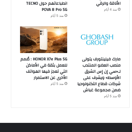
الأناقة والرقي
انطباعاتهم حول TECNO
POVA 8 Pro 5G
منذ 4 أيام
منذ 5 أيام
مارك فيلينتورف يتولى
HONOR X7e Plus 5G : صُمم
منصب العضو المنتدب
للعمل بثقة في الأماكن
لـ«سي إن إس الشرق
التي تعجز فيها الهواتف
الأوسط» ويشرف على
الأخرى عن الاستمرار
شركات قطاع التكنولوجيا
منذ 5 أيام
ضمن مجموعة غباش
منذ 5 أيام