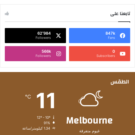
تابعنا على
62٬984
847k
Followers
Fans
566k
0
Followers
Subscribers
الطقس
11
℃
Melbourne
12º - 10º
91%
1.34 كيلومتر/ساعة
غيوم متفرقة