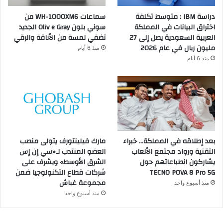
دراسة IBM : متوسط تكلفة
سماعات WH-1000XM6 من
اختراق البيانات في المملكة
سوني بلون Oliv e Gray الجديد
العربية السعودية يصل إلى 27
تضفي لمسة من الأناقة والرقي
مليون ريال في عام 2026
منذ 6 أيام
منذ 6 أيام
بعد إطلاقه في المملكة… خبراء
مارك فيلينتورف يتولى منصب
التقنية ورواد مجتمع الألعاب
العضو المنتدب لـ«سي إن إس
يشاركون انطباعاتهم حول
الشرق الأوسط» ويشرف على
TECNO POVA 8 Pro 5G
شركات قطاع التكنولوجيا ضمن
مجموعة غباش
منذ أسبوع واحد
منذ أسبوع واحد