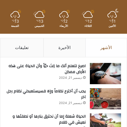
13
13
12
12
11
℃
℃
℃
℃
℃
الأثنين
الثلاثاء
الأربعاء
الخميس
الجمعة
الأشهر
الأخيرة
تعليقات
‫اصرخ لتعلم أنك ما زلتَ حيّاً وأن الحياة على هذه
الأرض ممكن
ديسمبر 21, 2024
يجب أن أخترع نظاماً وإلا فسيستعبدني نظام رجل
آخر
ديسمبر 21, 2024
الحياة شعلة إما أن نحترق بنارها أو نطفئها و
نعيش في ظلام