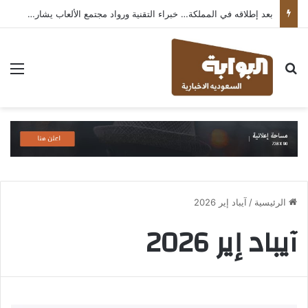
بعد إطلاقه في المملكة… خبراء التقنية ورواد مجتمع الألعاب يشاركون انطباعاتهم حول TECNO POVA 8 Pro 5G
بحث عن
الق
الرئيسية
/
آيباد إير 2026
آيباد إير 2026