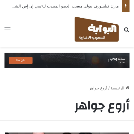
مارك فيلينتورف يتولى منصب العضو المنتدب لـ«سي إن إس الشرق الأوسط» ويشرف على شركات قطاع التكنولوجيا ضمن مجموعة غباش
بحث عن
الق
الرئيسية
/
أروع جواهر
أروع جواهر