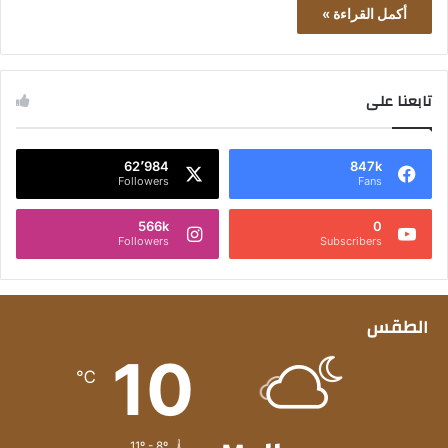
أكمل القراءة »
تابعنا على
62٬984
847k
Followers
Fans
566k
0
Followers
Subscribers
الطقس
10
℃
11º - 8º