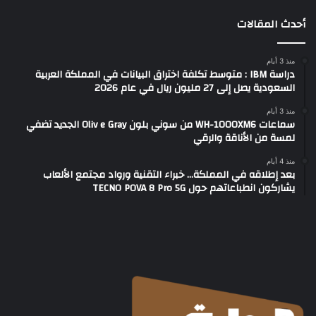
أحدث المقالات
منذ 3 أيام
دراسة IBM : متوسط تكلفة اختراق البيانات في المملكة العربية
السعودية يصل إلى 27 مليون ريال في عام 2026
منذ 3 أيام
سماعات WH-1000XM6 من سوني بلون Oliv e Gray الجديد تضفي
لمسة من الأناقة والرقي
منذ 4 أيام
بعد إطلاقه في المملكة… خبراء التقنية ورواد مجتمع الألعاب
يشاركون انطباعاتهم حول TECNO POVA 8 Pro 5G