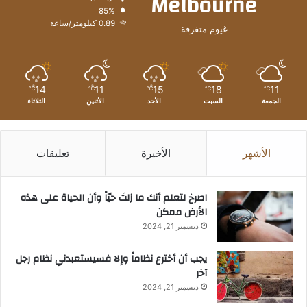
Melbourne
85%
0.89 كيلومتر/ساعة
غيوم متفرقة
14
11
15
18
11
℃
℃
℃
℃
℃
الجمعة
السبت
الأحد
الأثنين
الثلاثاء
الأشهر
الأخيرة
تعليقات
‫اصرخ لتعلم أنك ما زلتَ حيّاً وأن الحياة على هذه
الأرض ممكن
ديسمبر 21, 2024
يجب أن أخترع نظاماً وإلا فسيستعبدني نظام رجل
آخر
ديسمبر 21, 2024