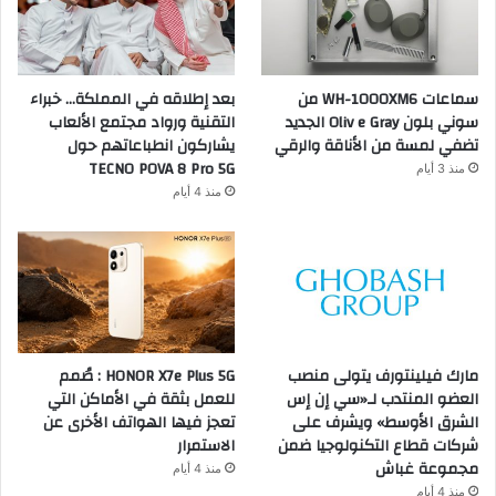
سماعات WH-1000XM6 من
بعد إطلاقه في المملكة… خبراء
سوني بلون Oliv e Gray الجديد
التقنية ورواد مجتمع الألعاب
تضفي لمسة من الأناقة والرقي
يشاركون انطباعاتهم حول
TECNO POVA 8 Pro 5G
منذ 3 أيام
منذ 4 أيام
مارك فيلينتورف يتولى منصب
HONOR X7e Plus 5G : صُمم
العضو المنتدب لـ«سي إن إس
للعمل بثقة في الأماكن التي
الشرق الأوسط» ويشرف على
تعجز فيها الهواتف الأخرى عن
شركات قطاع التكنولوجيا ضمن
الاستمرار
مجموعة غباش
منذ 4 أيام
منذ 4 أيام