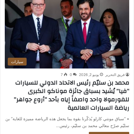
سيارات
فريق التحرير
يونيو 2, 2026
0
7
محمد بن سليّم رئيس الاتحاد الدولي للسيارات
“فيا” يُشيد بسباق جائزة موناكو الكبرى
للفورمولا واحد واصفاً إياه بأحد “أروع جواهر”
رياضة السيارات العالمية
• “سباق مونتي كارلو يُذكّرنا بقوة بما يجعل هذه الرياضة مميزة للغاية” بن
سليّم صرّح معالي محمد بن سليّم، رئيس…