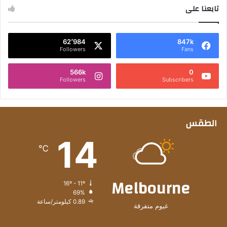
تابعنا على
62٬984
847k
Followers
Fans
566k
0
Followers
Subscribers
الطقس
14
℃
Melbourne
16º - 11º
69%
0.89 كيلومتر/ساعة
غيوم متفرقة