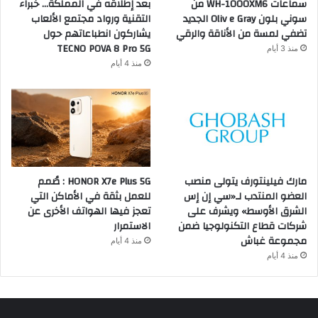
سماعات WH-1000XM6 من
بعد إطلاقه في المملكة… خبراء
سوني بلون Oliv e Gray الجديد
التقنية ورواد مجتمع الألعاب
تضفي لمسة من الأناقة والرقي
يشاركون انطباعاتهم حول
TECNO POVA 8 Pro 5G
منذ 3 أيام
منذ 4 أيام
مارك فيلينتورف يتولى منصب
HONOR X7e Plus 5G : صُمم
العضو المنتدب لـ«سي إن إس
للعمل بثقة في الأماكن التي
الشرق الأوسط» ويشرف على
تعجز فيها الهواتف الأخرى عن
شركات قطاع التكنولوجيا ضمن
الاستمرار
مجموعة غباش
منذ 4 أيام
منذ 4 أيام