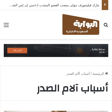
مارك فيلينتورف يتولى منصب العضو المنتدب لـ«سي إن إس الشرق الأوسط» ويشرف على شركات قطاع التكنولوجيا ضمن مجموعة غباش
بحث عن
الق
الرئيسية
/
أسباب آلام الصدر
أسباب آلام الصدر