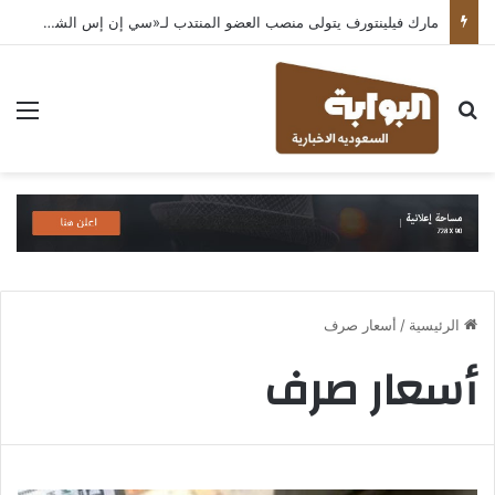
مارك فيلينتورف يتولى منصب العضو المنتدب لـ«سي إن إس الشرق الأوسط» ويشرف على شركات قطاع التكنولوجيا ضمن مجموعة غباش
بحث عن
الق
الرئيسية
/
أسعار صرف
أسعار صرف