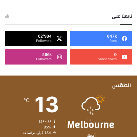
تابعنا على
62٬984
847k
Followers
Fans
566k
0
Followers
Subscribers
الطقس
13
℃
Melbourne
14º - 8º
85%
1.34 كيلومتر/ساعة
أمطار