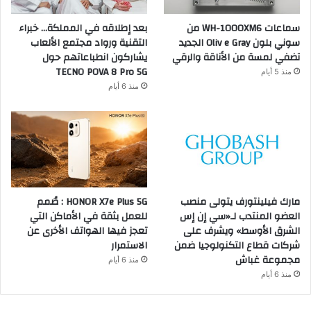
سماعات WH-1000XM6 من
بعد إطلاقه في المملكة… خبراء
سوني بلون Oliv e Gray الجديد
التقنية ورواد مجتمع الألعاب
تضفي لمسة من الأناقة والرقي
يشاركون انطباعاتهم حول
TECNO POVA 8 Pro 5G
منذ 5 أيام
منذ 6 أيام
مارك فيلينتورف يتولى منصب
HONOR X7e Plus 5G : صُمم
العضو المنتدب لـ«سي إن إس
للعمل بثقة في الأماكن التي
الشرق الأوسط» ويشرف على
تعجز فيها الهواتف الأخرى عن
شركات قطاع التكنولوجيا ضمن
الاستمرار
مجموعة غباش
منذ 6 أيام
منذ 6 أيام