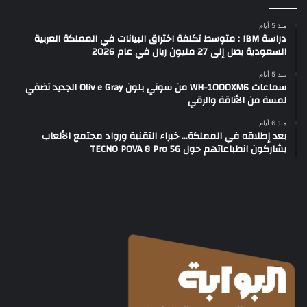
منذ 5 أيام
دراسة IBM : متوسط تكلفة اختراق البيانات في المملكة العربية
السعودية يصل إلى 27 مليون ريال في عام 2026
منذ 5 أيام
سماعات WH-1000XM6 من سوني بلون Oliv e Gray الجديد تضفي
لمسة من الأناقة والرقي
منذ 6 أيام
بعد إطلاقه في المملكة… خبراء التقنية ورواد مجتمع الألعاب
يشاركون انطباعاتهم حول TECNO POVA 8 Pro 5G