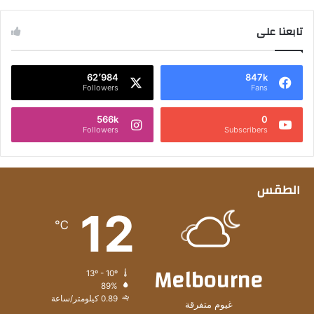
تابعنا على
62٬984
847k
Followers
Fans
566k
0
Followers
Subscribers
الطقس
12
℃
Melbourne
13º - 10º
89%
0.89 كيلومتر/ساعة
غيوم متفرقة