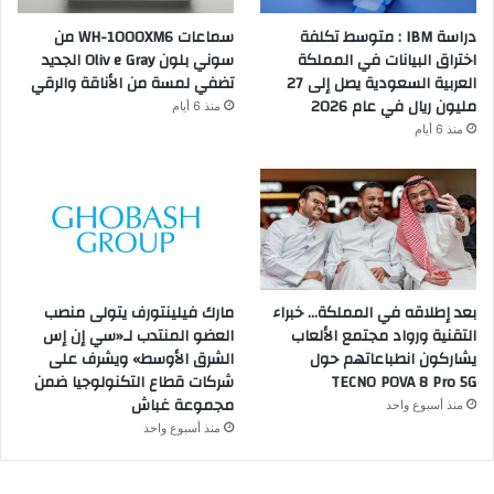
دراسة IBM : متوسط تكلفة
سماعات WH-1000XM6 من
اختراق البيانات في المملكة
سوني بلون Oliv e Gray الجديد
العربية السعودية يصل إلى 27
تضفي لمسة من الأناقة والرقي
مليون ريال في عام 2026
منذ 6 أيام
منذ 6 أيام
بعد إطلاقه في المملكة… خبراء
مارك فيلينتورف يتولى منصب
التقنية ورواد مجتمع الألعاب
العضو المنتدب لـ«سي إن إس
يشاركون انطباعاتهم حول
الشرق الأوسط» ويشرف على
TECNO POVA 8 Pro 5G
شركات قطاع التكنولوجيا ضمن
مجموعة غباش
منذ أسبوع واحد
منذ أسبوع واحد