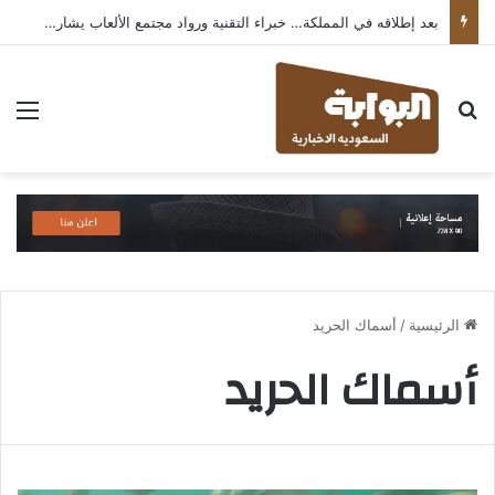
بعد إطلاقه في المملكة… خبراء التقنية ورواد مجتمع الألعاب يشاركون انطباعاتهم حول TECNO POVA 8 Pro 5G
بحث عن
الق
الرئيسية
/
أسماك الحريد
أسماك الحريد