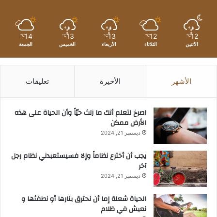
14
13
13
12
12
℃
℃
℃
℃
℃
الأثنين
الثلاثاء
الأربعاء
الخميس
الجمعة
الأشهر
الأخيرة
تعليقات
‫اصرخ لتعلم أنك ما زلتَ حيّاً وأن الحياة على هذه
الأرض ممكن
ديسمبر 21, 2024
يجب أن أخترع نظاماً وإلا فسيستعبدني نظام رجل
آخر
ديسمبر 21, 2024
الحياة شعلة إما أن نحترق بنارها أو نطفئها و
نعيش في ظلام