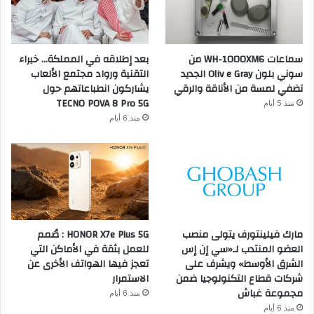
سماعات WH-1000XM6 من
بعد إطلاقه في المملكة… خبراء
سوني بلون Oliv e Gray الجديد
التقنية ورواد مجتمع الألعاب
تضفي لمسة من الأناقة والرقي
يشاركون انطباعاتهم حول
TECNO POVA 8 Pro 5G
منذ 5 أيام
منذ 6 أيام
مارك فيلينتورف يتولى منصب
HONOR X7e Plus 5G : صُمم
العضو المنتدب لـ«سي إن إس
للعمل بثقة في الأماكن التي
الشرق الأوسط» ويشرف على
تعجز فيها الهواتف الأخرى عن
شركات قطاع التكنولوجيا ضمن
الاستمرار
مجموعة غباش
منذ 6 أيام
منذ 6 أيام