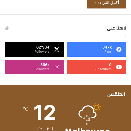
أكمل القراءة »
تابعنا على
62٬984
847k
Followers
Fans
566k
0
Followers
Subscribers
الطقس
12
℃
13º - 11º