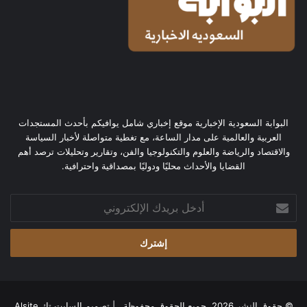
البوابة السعودية الإخبارية موقع إخباري شامل يوافيكم بأحدث المستجدات
العربية والعالمية على مدار الساعة، مع تغطية متواصلة لأخبار السياسة
والاقتصاد والرياضة والعلوم والتكنولوجيا والفن، وتقارير وتحليلات ترصد أهم
القضايا والأحداث محليًا ودوليًا بمصداقية واحترافية.
أدخل
بريدك
الإلكتروني
© حقوق النشر 2026، جميع الحقوق محفوظة | تصميم
السايت تك Alsite