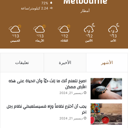
Melbourne
72%
2.24 كيلومتر/ساعة
أمطار
13
13
12
12
13
℃
℃
℃
℃
℃
الأحد
الأثنين
الثلاثاء
الأربعاء
الخميس
الأشهر
الأخيرة
تعليقات
‫اصرخ لتعلم أنك ما زلتَ حيّاً وأن الحياة على هذه
الأرض ممكن
ديسمبر 21, 2024
يجب أن أخترع نظاماً وإلا فسيستعبدني نظام رجل
آخر
ديسمبر 21, 2024