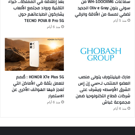
سماعات WH-1000XM6 من
بعد إطلاقه في المملكة… خبراء
سوني بلون Oliv e Gray الجديد
التقنية ورواد مجتمع الألعاب
تضفي لمسة من الأناقة والرقي
يشاركون انطباعاتهم حول
TECNO POVA 8 Pro 5G
منذ 5 أيام
منذ 6 أيام
مارك فيلينتورف يتولى منصب
HONOR X7e Plus 5G : صُمم
العضو المنتدب لـ«سي إن إس
للعمل بثقة في الأماكن التي
الشرق الأوسط» ويشرف على
تعجز فيها الهواتف الأخرى عن
شركات قطاع التكنولوجيا ضمن
الاستمرار
مجموعة غباش
منذ 6 أيام
منذ 6 أيام