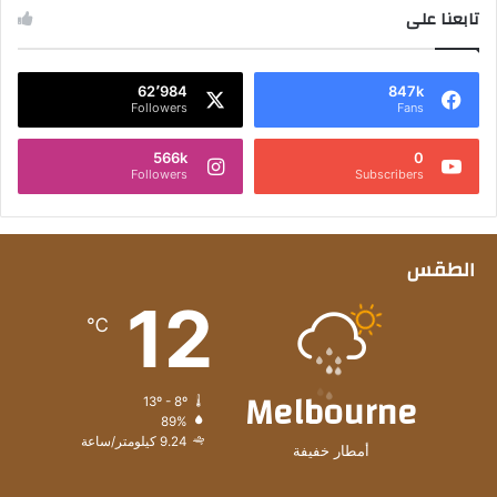
تابعنا على
62٬984
847k
Followers
Fans
566k
0
Followers
Subscribers
الطقس
12
℃
Melbourne
13º - 8º
89%
9.24 كيلومتر/ساعة
أمطار خفيفة