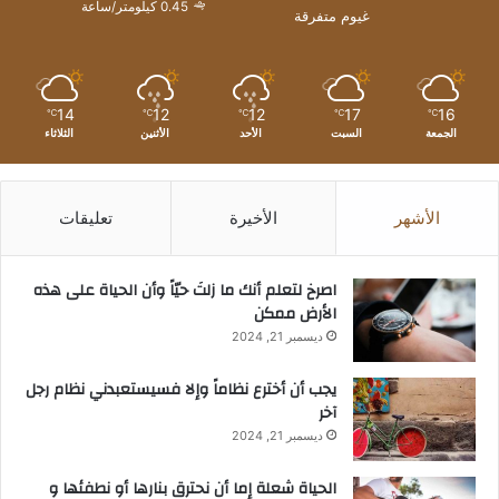
0.45 كيلومتر/ساعة
غيوم متفرقة
14
12
12
17
16
℃
℃
℃
℃
℃
الجمعة
السبت
الأحد
الأثنين
الثلاثاء
الأشهر
الأخيرة
تعليقات
‫اصرخ لتعلم أنك ما زلتَ حيّاً وأن الحياة على هذه
الأرض ممكن
ديسمبر 21, 2024
يجب أن أخترع نظاماً وإلا فسيستعبدني نظام رجل
آخر
ديسمبر 21, 2024
الحياة شعلة إما أن نحترق بنارها أو نطفئها و