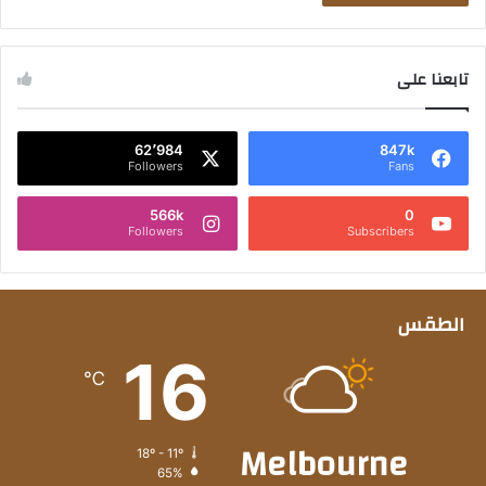
تابعنا على
62٬984
847k
Followers
Fans
566k
0
Followers
Subscribers
الطقس
16
℃
Melbourne
18º - 11º
65%