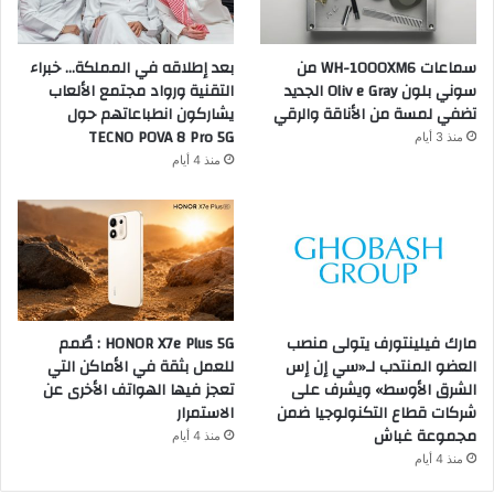
سماعات WH-1000XM6 من
بعد إطلاقه في المملكة… خبراء
سوني بلون Oliv e Gray الجديد
التقنية ورواد مجتمع الألعاب
تضفي لمسة من الأناقة والرقي
يشاركون انطباعاتهم حول
TECNO POVA 8 Pro 5G
منذ 3 أيام
منذ 4 أيام
مارك فيلينتورف يتولى منصب
HONOR X7e Plus 5G : صُمم
العضو المنتدب لـ«سي إن إس
للعمل بثقة في الأماكن التي
الشرق الأوسط» ويشرف على
تعجز فيها الهواتف الأخرى عن
شركات قطاع التكنولوجيا ضمن
الاستمرار
مجموعة غباش
منذ 4 أيام
منذ 4 أيام