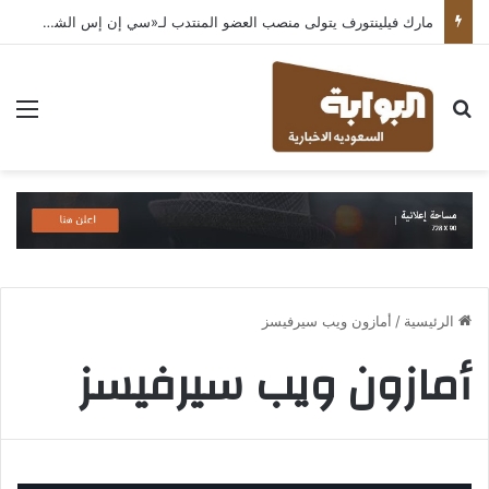
مارك فيلينتورف يتولى منصب العضو المنتدب لـ«سي إن إس الشرق الأوسط» ويشرف على شركات قطاع التكنولوجيا ضمن مجموعة غباش
بحث عن
الق
الرئيسية
/
أمازون ويب سيرفيسز
أمازون ويب سيرفيسز