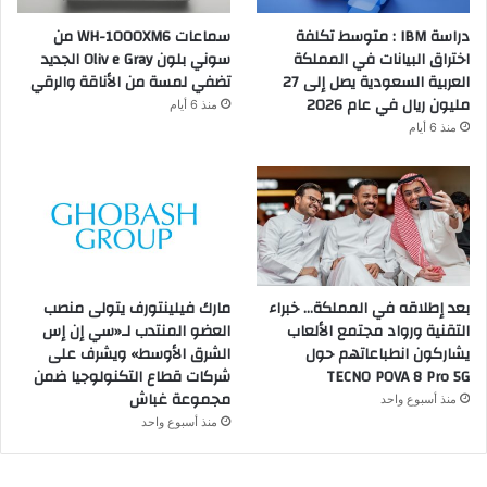
دراسة IBM : متوسط تكلفة
سماعات WH-1000XM6 من
اختراق البيانات في المملكة
سوني بلون Oliv e Gray الجديد
العربية السعودية يصل إلى 27
تضفي لمسة من الأناقة والرقي
مليون ريال في عام 2026
منذ 6 أيام
منذ 6 أيام
بعد إطلاقه في المملكة… خبراء
مارك فيلينتورف يتولى منصب
التقنية ورواد مجتمع الألعاب
العضو المنتدب لـ«سي إن إس
يشاركون انطباعاتهم حول
الشرق الأوسط» ويشرف على
TECNO POVA 8 Pro 5G
شركات قطاع التكنولوجيا ضمن
مجموعة غباش
منذ أسبوع واحد
منذ أسبوع واحد