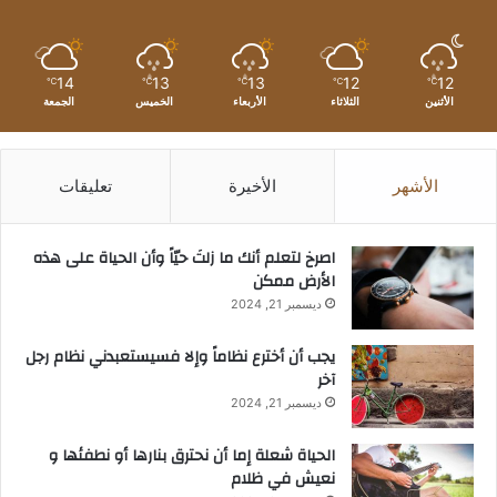
14
13
13
12
12
℃
℃
℃
℃
℃
الأثنين
الثلاثاء
الأربعاء
الخميس
الجمعة
الأشهر
الأخيرة
تعليقات
‫اصرخ لتعلم أنك ما زلتَ حيّاً وأن الحياة على هذه
الأرض ممكن
ديسمبر 21, 2024
يجب أن أخترع نظاماً وإلا فسيستعبدني نظام رجل
آخر
ديسمبر 21, 2024
الحياة شعلة إما أن نحترق بنارها أو نطفئها و
نعيش في ظلام