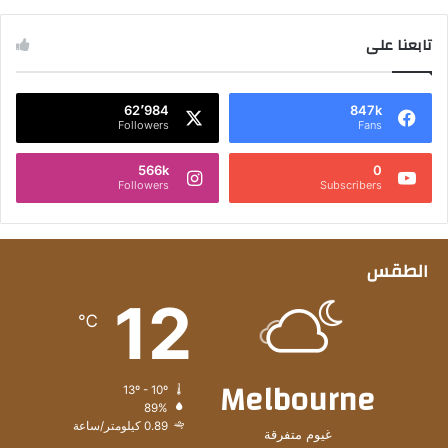
تابعنا على
62٬984
847k
Followers
Fans
566k
0
Followers
Subscribers
الطقس
12
℃
Melbourne
13º - 10º
89%
0.89 كيلومتر/ساعة
غيوم متفرقة