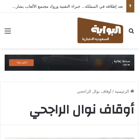
بعد إطلاقه في المملكة… خبراء التقنية ورواد مجتمع الألعاب يشاركون انطباعاتهم حول TECNO POVA 8 Pro 5G
بحث عن
الق
الرئيسية
/
أوقاف نوال الراجحي
أوقاف نوال الراجحي