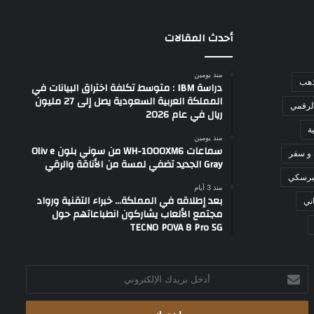
أحدث المقالات
منذ يومين
ذهب
دراسة IBM : متوسط تكلفة اختراق البيانات في
المملكة العربية السعودية يصل إلى 27 مليون
لرقمي
ريال في عام 2026
ة
منذ يومين
سماعات WH-1000XM6 من سوني بلون Oliv e
 و سفر
Gray الجديد تضفي لمسة من الأناقة والرقي
برسكي
منذ 3 أيام
بعد إطلاقه في المملكة… خبراء التقنية ورواد
ني
مجتمع الألعاب يشاركون انطباعاتهم حول
TECNO POVA 8 Pro 5G
أدخل
بريدك
الإلكتروني