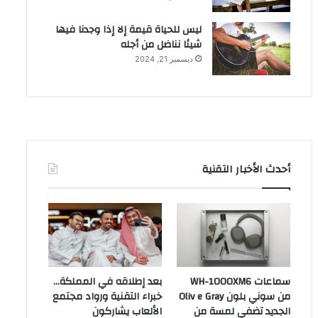
ليس للحياة قيمة إلا إذا وجدنا فيها
شيئا نناضل من أجله
ديسمبر 21, 2024
أحدث الأخبار التقنية
سماعات WH-1000XM6
بعد إطلاقه في المملكة…
من سوني بلون Oliv e Gray
خبراء التقنية ورواد مجتمع
الجديد تضفي لمسة من
الألعاب يشاركون