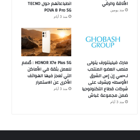
الأناقة والرقي
انطباعاتهم حول TECNO
POVA 8 Pro 5G
منذ يومين
منذ 3 أيام
مارك فيلينتورف يتولى
HONOR X7e Plus 5G : صُمم
منصب العضو المنتدب
للعمل بثقة في الأماكن
لـ«سي إن إس الشرق
التي تعجز فيها الهواتف
الأوسط» ويشرف على
الأخرى عن الاستمرار
شركات قطاع التكنولوجيا
منذ 3 أيام
ضمن مجموعة غباش
منذ 3 أيام