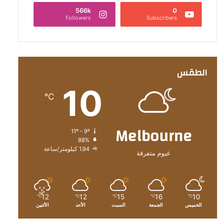
566k
0
Followers
Subscribers
الطقس
10
℃
Melbourne
11º - 9º
88%
1.94 كيلومتر/ساعة
غيوم متفرقة
12
12
15
16
10
℃
℃
℃
℃
℃
الخميس
الجمعة
السبت
الأحد
الأثنين