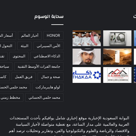
ت
سحابة الوسوم
HONOR
أخبار العالم
أسعار ال
الأمن السيبراني
البيئة
التحول ا
الذكاء الاصطناعي
المحتوى
تقني
جامعة الفرات الأوسط التقنية
سياحة
صحة و جمال
فريق العمل
كاس
لولو هايبرماركت
محمد جلمي الحسا
محمد حلمي الحساني
مخطط زمني
البوابة السعودية الإخبارية موقع إخباري شامل يوافيكم بأحدث المستجدات
العربية والعالمية على مدار الساعة، مع تغطية متواصلة لأخبار السياسة
والاقتصاد والرياضة والعلوم والتكنولوجيا والفن، وتقارير وتحليلات ترصد أهم