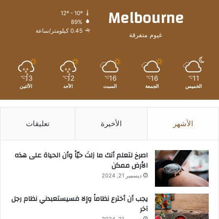
Melbourne
12º - 10º
89%
0.45 كيلومتر/ساعة
غيوم متفرقة
13
12
16
16
11
℃
℃
℃
℃
℃
الخميس
الجمعة
السبت
الأحد
الأثنين
الأشهر
الأخيرة
تعليقات
‫اصرخ لتعلم أنك ما زلتَ حيّاً وأن الحياة على هذه
الأرض ممكن
ديسمبر 21, 2024
يجب أن أخترع نظاماً وإلا فسيستعبدني نظام رجل
آخر