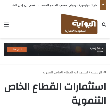
مارك فيلينتورف يتولى منصب العضو المنتدب لـ«سي إن إس الشرق الأوسط» ويشرف على شركات قطاع التكنولوجيا ضمن مجموعة غباش
بحث عن
الق
الرئيسية
/
استثمارات القطاع الخاص التنموية
استثمارات القطاع الخاص
التنموية