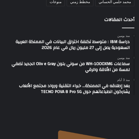
محمد حلمي الحساني
مخطط زمني
منوعات
أحدث المقالات
منذ يومين
دراسة IBM : متوسط تكلفة اختراق البيانات في المملكة العربية
السعودية يصل إلى 27 مليون ريال في عام 2026
منذ يومين
سماعات WH-1000XM6 من سوني بلون Oliv e Gray الجديد تضفي
لمسة من الأناقة والرقي
منذ 3 أيام
بعد إطلاقه في المملكة… خبراء التقنية ورواد مجتمع الألعاب
يشاركون انطباعاتهم حول TECNO POVA 8 Pro 5G