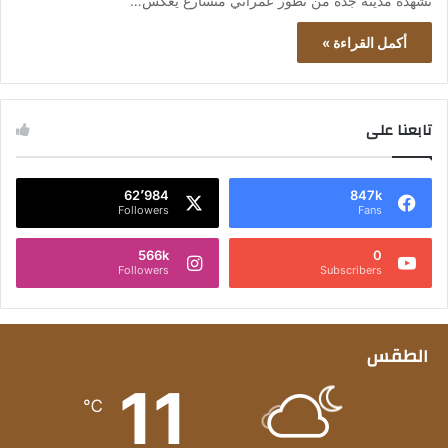
تشهده مدينة جدة من تطور عمراني متسارع يعكس…
أكمل القراءة »
تابعنا على
62٬984
847k
Followers
Fans
566k
0
Followers
Subscribers
الطقس
11
℃