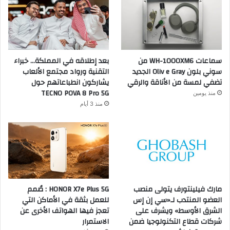
سماعات WH-1000XM6 من
بعد إطلاقه في المملكة… خبراء
سوني بلون Oliv e Gray الجديد
التقنية ورواد مجتمع الألعاب
تضفي لمسة من الأناقة والرقي
يشاركون انطباعاتهم حول
TECNO POVA 8 Pro 5G
منذ يومين
منذ 3 أيام
مارك فيلينتورف يتولى منصب
HONOR X7e Plus 5G : صُمم
العضو المنتدب لـ«سي إن إس
للعمل بثقة في الأماكن التي
الشرق الأوسط» ويشرف على
تعجز فيها الهواتف الأخرى عن
شركات قطاع التكنولوجيا ضمن
الاستمرار