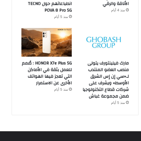
الأناقة والرقي
انطباعاتهم حول TECNO
POVA 8 Pro 5G
منذ 4 أيام
منذ 5 أيام
مارك فيلينتورف يتولى
HONOR X7e Plus 5G : صُمم
منصب العضو المنتدب
للعمل بثقة في الأماكن
لـ«سي إن إس الشرق
التي تعجز فيها الهواتف
الأوسط» ويشرف على
الأخرى عن الاستمرار
شركات قطاع التكنولوجيا
منذ 5 أيام
ضمن مجموعة غباش
منذ 5 أيام