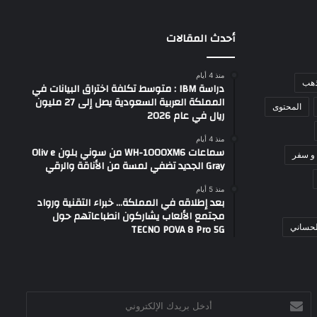
أحدث المقالات
منذ 4 أيام
ذهب
دراسة IBM : متوسط تكلفة اختراق البيانات في
المملكة العربية السعودية يصل إلى 27 مليون
المحتوى
ريال في عام 2026
منذ 4 أيام
سماعات WH-1000XM6 من سوني بلون Oliv e
و سفر
Gray الجديد تضفي لمسة من الأناقة والرقي
منذ 5 أيام
بعد إطلاقه في المملكة… خبراء التقنية ورواد
مجتمع الألعاب يشاركون انطباعاتهم حول
TECNO POVA 8 Pro 5G
لحساني
أدخل
بريدك