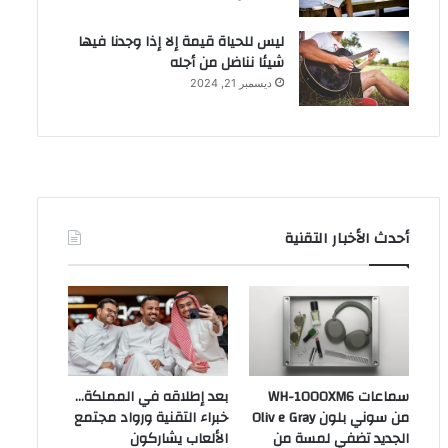
ليس للحياة قيمة إلا إذا وجدنا فيها
شيئا نناضل من أجله
ديسمبر 21, 2024
أحدث الأخبار التقنية
سماعات WH-1000XM6
بعد إطلاقه في المملكة…
من سوني بلون Oliv e Gray
خبراء التقنية ورواد مجتمع
الجديد تضفي لمسة من
الألعاب يشاركون