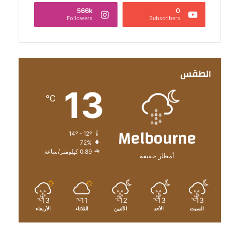
566k
0
Followers
Subscribers
الطقس
13
℃
Melbourne
14º - 12º
72%
0.89 كيلومتر/ساعة
أمطار خفيفة
13
11
12
13
13
℃
℃
℃
℃
℃
السبت
الأحد
الأثنين
الثلاثاء
الأربعاء