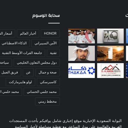
ت
سحابة الوسوم
HONOR
أخبار العالم
أسعار ال
الأمن السيبراني
الذكاء الاصطناعي
تقنية
جامعة الفرات الأوسط التقنية
دول مجلس التعاون الخليجي
سياحة 
صحة و جمال
عن
فريق العمل
كاسبرسكي
لولو هايبرماركت
محمد جلمي الحساني
محمد حلمي ا
مخطط زمني
البوابة السعودية الإخبارية موقع إخباري شامل يوافيكم بأحدث المستجدات
العربية والعالمية على مدار الساعة، مع تغطية متواصلة لأخبار السياسة