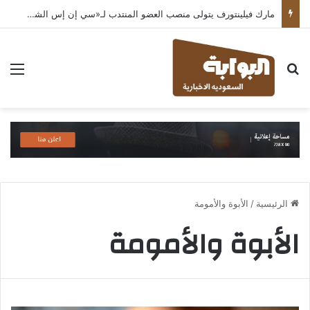
مارك فيلينتورف يتولى منصب العضو المنتدب لـ«سي إن إس الشرق الأوسط» ويشرف على شركات قطاع التكنولوجيا ضمن مجموعة غباش
بحث عن
الق
الرئيسية
/
الأبوة والأمومة
الأبوة والأمومة