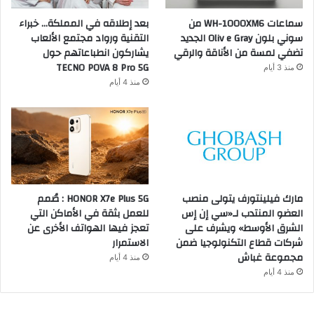
سماعات WH-1000XM6 من
بعد إطلاقه في المملكة… خبراء
سوني بلون Oliv e Gray الجديد
التقنية ورواد مجتمع الألعاب
تضفي لمسة من الأناقة والرقي
يشاركون انطباعاتهم حول
TECNO POVA 8 Pro 5G
منذ 3 أيام
منذ 4 أيام
مارك فيلينتورف يتولى منصب
HONOR X7e Plus 5G : صُمم
العضو المنتدب لـ«سي إن إس
للعمل بثقة في الأماكن التي
الشرق الأوسط» ويشرف على
تعجز فيها الهواتف الأخرى عن
شركات قطاع التكنولوجيا ضمن
الاستمرار
مجموعة غباش
منذ 4 أيام
منذ 4 أيام