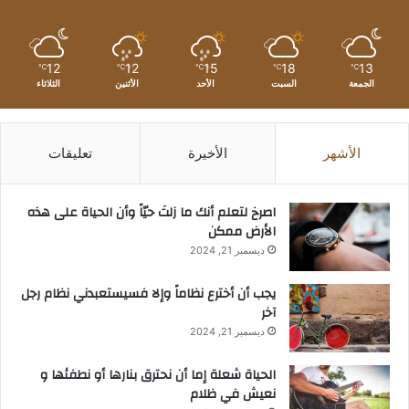
12
12
15
18
13
℃
℃
℃
℃
℃
الجمعة
السبت
الأحد
الأثنين
الثلاثاء
الأشهر
الأخيرة
تعليقات
‫اصرخ لتعلم أنك ما زلتَ حيّاً وأن الحياة على هذه
الأرض ممكن
ديسمبر 21, 2024
يجب أن أخترع نظاماً وإلا فسيستعبدني نظام رجل
آخر
ديسمبر 21, 2024
الحياة شعلة إما أن نحترق بنارها أو نطفئها و
نعيش في ظلام