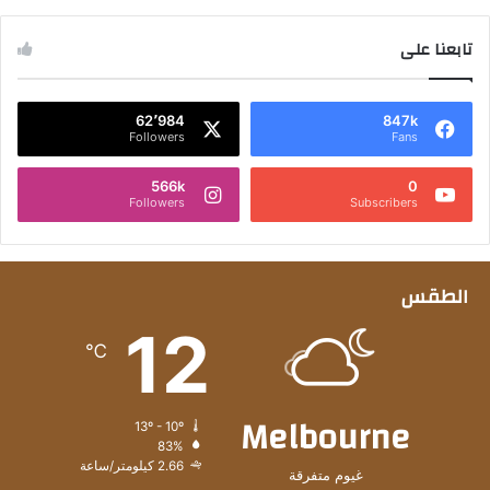
تابعنا على
62٬984
847k
Followers
Fans
566k
0
Followers
Subscribers
الطقس
12
℃
Melbourne
13º - 10º
83%
2.66 كيلومتر/ساعة
غيوم متفرقة