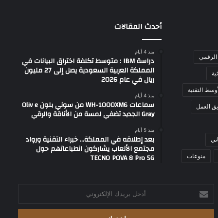
أحدث المقالات
منذ 4 أيام
الرقمي
دراسة IBM : متوسط تكلفة اختراق البيانات في
المملكة العربية السعودية يصل إلى 27 مليون
ية
ريال في عام 2026
وسط التقنية
منذ 4 أيام
سماعات WH-1000XM6 من سوني بلون Oliv e
ق العمل
Gray الجديد تضفي لمسة من الأناقة والرقي
منذ 5 أيام
بعد إطلاقه في المملكة… خبراء التقنية ورواد
ني
مجتمع الألعاب يشاركون انطباعاتهم حول
TECNO POVA 8 Pro 5G
منوعات
أدخل
بريدك
الإلكتروني