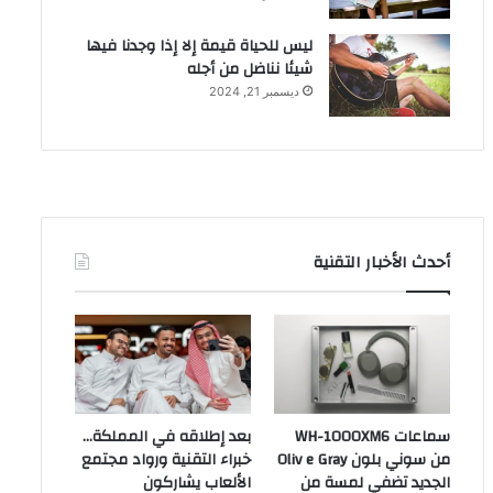
ليس للحياة قيمة إلا إذا وجدنا فيها
شيئا نناضل من أجله
ديسمبر 21, 2024
أحدث الأخبار التقنية
سماعات WH-1000XM6
بعد إطلاقه في المملكة…
من سوني بلون Oliv e Gray
خبراء التقنية ورواد مجتمع
الجديد تضفي لمسة من
الألعاب يشاركون