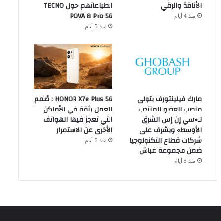
الأناقة والرقي
انطباعاتهم حول TECNO
POVA 8 Pro 5G
منذ 4 أيام
منذ 5 أيام
مارك فيلينتورف يتولى
HONOR X7e Plus 5G : صُمم
منصب العضو المنتدب
للعمل بثقة في الأماكن
لـ«سي إن إس الشرق
التي تعجز فيها الهواتف
الأوسط» ويشرف على
الأخرى عن الاستمرار
شركات قطاع التكنولوجيا
منذ 5 أيام
ضمن مجموعة غباش
منذ 5 أيام