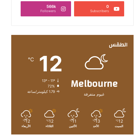
566k
0
Followers
Subscribers
الطقس
12
℃
Melbourne
13º - 11º
72%
1.79 كيلومتر/ساعة
غيوم متفرقة
12
12
11
13
12
℃
℃
℃
℃
℃
السبت
الأحد
الأثنين
الثلاثاء
الأربعاء