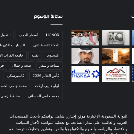
ت
سحابة الوسوم
HONOR
أسعار الذهب
التحول 
الذكاء الاصطناعي
السيارات الكهربائ
المحتوى
تقنية
جامعة الفرات الأ
سياحة و سفر
صحة و جمال
فري
كأس العالم 2026
كاسبرسكي
لولو هايبرماركت
محمد جلمي الحسا
محمد حلمي الحساني
مخطط زمني
البوابة السعودية الإخبارية موقع إخباري شامل يوافيكم بأحدث المستجدات
العربية والعالمية على مدار الساعة، مع تغطية متواصلة لأخبار السياسة
والاقتصاد والرياضة والعلوم والتكنولوجيا والفن، وتقارير وتحليلات ترصد أهم