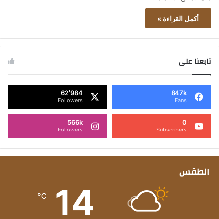
أكمل القراءة »
تابعنا على
62٬984
847k
Followers
Fans
566k
0
Followers
Subscribers
الطقس
14
℃