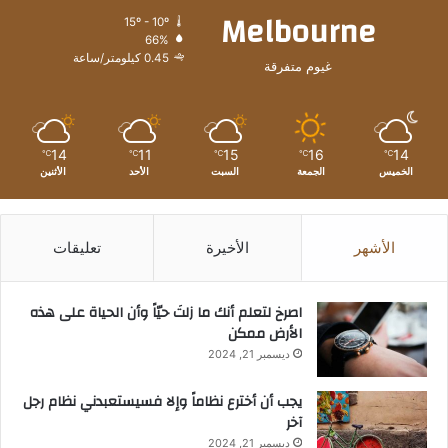
Melbourne
15º - 10º
66%
0.45 كيلومتر/ساعة
غيوم متفرقة
14
11
15
16
14
℃
℃
℃
℃
℃
الخميس
الجمعة
السبت
الأحد
الأثنين
الأشهر
الأخيرة
تعليقات
‫اصرخ لتعلم أنك ما زلتَ حيّاً وأن الحياة على هذه
الأرض ممكن
ديسمبر 21, 2024
يجب أن أخترع نظاماً وإلا فسيستعبدني نظام رجل
آخر
ديسمبر 21, 2024