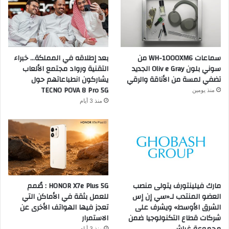
سماعات WH-1000XM6 من
بعد إطلاقه في المملكة… خبراء
سوني بلون Oliv e Gray الجديد
التقنية ورواد مجتمع الألعاب
تضفي لمسة من الأناقة والرقي
يشاركون انطباعاتهم حول
TECNO POVA 8 Pro 5G
منذ يومين
منذ 3 أيام
مارك فيلينتورف يتولى منصب
HONOR X7e Plus 5G : صُمم
العضو المنتدب لـ«سي إن إس
للعمل بثقة في الأماكن التي
الشرق الأوسط» ويشرف على
تعجز فيها الهواتف الأخرى عن
شركات قطاع التكنولوجيا ضمن
الاستمرار
مجموعة غباش
منذ 3 أيام