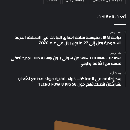
محمد حلمي الحساني
مخطط زمني
واتساب
أحدث المقالات
منذ يومين
دراسة IBM : متوسط تكلفة اختراق البيانات في المملكة العربية
السعودية يصل إلى 27 مليون ريال في عام 2026
منذ يومين
سماعات WH-1000XM6 من سوني بلون Oliv e Gray الجديد تضفي
لمسة من الأناقة والرقي
منذ 3 أيام
بعد إطلاقه في المملكة… خبراء التقنية ورواد مجتمع الألعاب
يشاركون انطباعاتهم حول TECNO POVA 8 Pro 5G