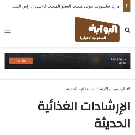
مارك فيلينتورف يتولى منصب العضو المنتدب لـ«سي إن إس الشرق الأوسط» ويشرف على شركات قطاع التكنولوجيا ضمن مجموعة غباش
بحث عن
الق
الرئيسية
/
الإرشادات الغذائية الحديثة
الإرشادات الغذائية
الحديثة