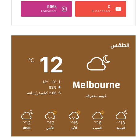
566k
0
Followers
Subscribers
الطقس
12
℃
Melbourne
13º - 10º
83%
2.66 كيلومتر/ساعة
غيوم متفرقة
12
12
15
18
13
℃
℃
℃
℃
℃
الجمعة
السبت
الأحد
الأثنين
الثلاثاء