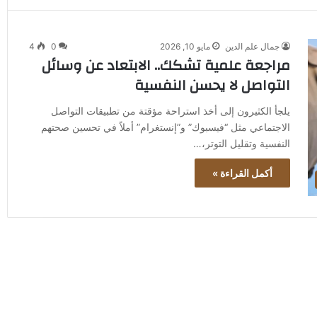
جمال علم الدين
مايو 10, 2026
0
4
مراجعة علمية تشكك.. الابتعاد عن وسائل
التواصل لا يحسن النفسية
يلجأ الكثيرون إلى أخذ استراحة مؤقتة من تطبيقات التواصل
الاجتماعي مثل “فيسبوك” و”إنستغرام” أملاً في تحسين صحتهم
النفسية وتقليل التوتر،…
أكمل القراءة »