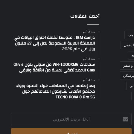
أحدث المقالات
منذ 3 أيام
ذهب
دراسة IBM : متوسط تكلفة اختراق البيانات في
المملكة العربية السعودية يصل إلى 27 مليون
لرقمي
ريال في عام 2026
ة
منذ 3 أيام
سماعات WH-1000XM6 من سوني بلون Oliv e
 و سفر
Gray الجديد تضفي لمسة من الأناقة والرقي
برسكي
منذ 4 أيام
بعد إطلاقه في المملكة… خبراء التقنية ورواد
ني
مجتمع الألعاب يشاركون انطباعاتهم حول
TECNO POVA 8 Pro 5G
أدخل
بريدك
الإلكتروني