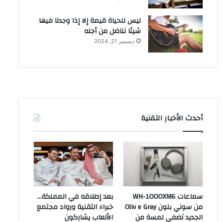
ليس للحياة قيمة إلا إذا وجدنا فيها
شيئا نناضل من أجله
ديسمبر 21, 2024
أحدث الأخبار التقنية
سماعات WH-1000XM6
بعد إطلاقه في المملكة…
من سوني بلون Oliv e Gray
خبراء التقنية ورواد مجتمع
الجديد تضفي لمسة من
الألعاب يشاركون