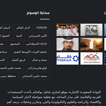
ت
سحابة الوسوم
HONOR
أخبار العالم
أسعار ال
الأمن السيبراني
البيئة
التحول ا
الذكاء الاصطناعي
المحتوى
تقني
جامعة الفرات الأوسط التقنية
سياحة
صحة و جمال
فريق العمل
كاس
لولو هايبرماركت
محمد جلمي الحسا
محمد حلمي الحساني
مخطط زمني
البوابة السعودية الإخبارية موقع إخباري شامل يوافيكم بأحدث المستجدات
العربية والعالمية على مدار الساعة، مع تغطية متواصلة لأخبار السياسة
والاقتصاد والرياضة والعلوم والتكنولوجيا والفن، وتقارير وتحليلات ترصد أهم