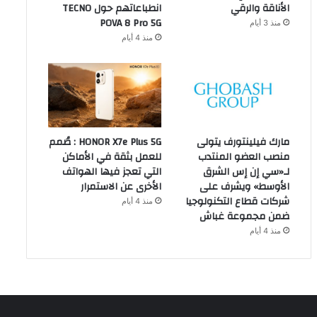
الأناقة والرقي
انطباعاتهم حول TECNO
POVA 8 Pro 5G
منذ 3 أيام
منذ 4 أيام
مارك فيلينتورف يتولى
HONOR X7e Plus 5G : صُمم
منصب العضو المنتدب
للعمل بثقة في الأماكن
لـ«سي إن إس الشرق
التي تعجز فيها الهواتف
الأوسط» ويشرف على
الأخرى عن الاستمرار
شركات قطاع التكنولوجيا
منذ 4 أيام
ضمن مجموعة غباش
منذ 4 أيام