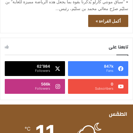
• “سباق مونتي كارلو يُذكّرنا بقوة بما يجعل هذه الرياضة مميزة للغاية” بن
سليّم صرّح معالي محمد بن سليّم، رئيس…
أكمل القراءة »
تابعنا على
62٬984
847k
Followers
Fans
566k
0
Followers
Subscribers
الطقس
11
℃