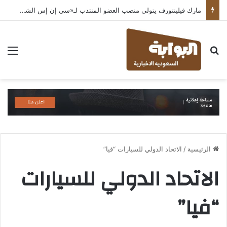
مارك فيلينتورف يتولى منصب العضو المنتدب لـ«سي إن إس الشرق الأوسط» ويشرف على شركات قطاع التكنولوجيا ضمن مجموعة غباش
بحث عن
الق
الرئيسية
/
الاتحاد الدولي للسيارات “فيا”
الاتحاد الدولي للسيارات
“فيا”