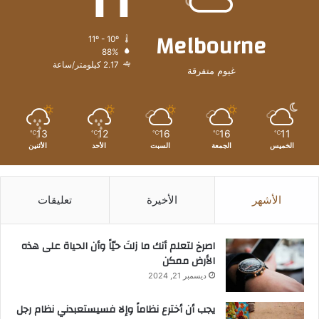
Melbourne
11º - 10º
88%
2.17 كيلومتر/ساعة
غيوم متفرقة
13
12
16
16
11
℃
℃
℃
℃
℃
الخميس
الجمعة
السبت
الأحد
الأثنين
الأشهر
الأخيرة
تعليقات
‫اصرخ لتعلم أنك ما زلتَ حيّاً وأن الحياة على هذه
الأرض ممكن
ديسمبر 21, 2024
يجب أن أخترع نظاماً وإلا فسيستعبدني نظام رجل