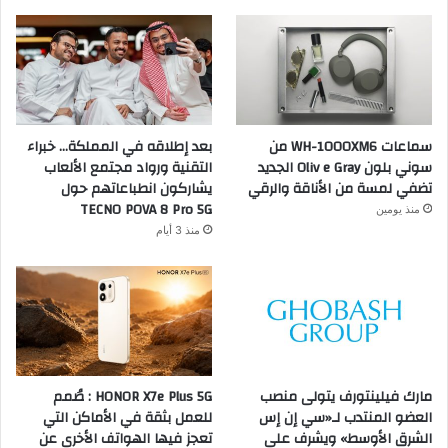
سماعات WH-1000XM6 من
بعد إطلاقه في المملكة… خبراء
سوني بلون Oliv e Gray الجديد
التقنية ورواد مجتمع الألعاب
تضفي لمسة من الأناقة والرقي
يشاركون انطباعاتهم حول
TECNO POVA 8 Pro 5G
منذ يومين
منذ 3 أيام
مارك فيلينتورف يتولى منصب
HONOR X7e Plus 5G : صُمم
العضو المنتدب لـ«سي إن إس
للعمل بثقة في الأماكن التي
الشرق الأوسط» ويشرف على
تعجز فيها الهواتف الأخرى عن