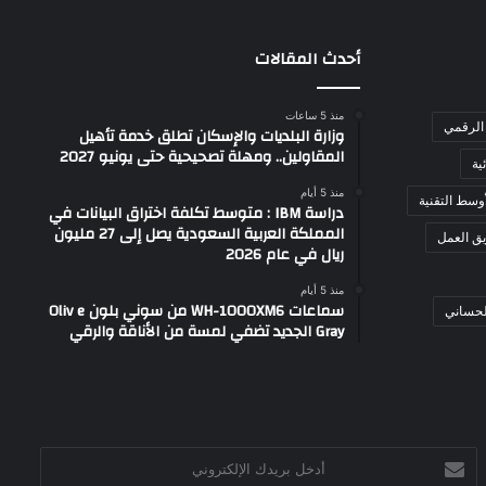
أحدث المقالات
منذ 5 ساعات
الرقمي
وزارة البلديات والإسكان تطلق خدمة تأهيل
المقاولين.. ومهلة تصحيحية حتى يونيو 2027
ية
منذ 5 أيام
وسط التقنية
دراسة IBM : متوسط تكلفة اختراق البيانات في
المملكة العربية السعودية يصل إلى 27 مليون
ق العمل
ريال في عام 2026
منذ 5 أيام
سماعات WH-1000XM6 من سوني بلون Oliv e
لحساني
Gray الجديد تضفي لمسة من الأناقة والرقي
أدخل
بريدك