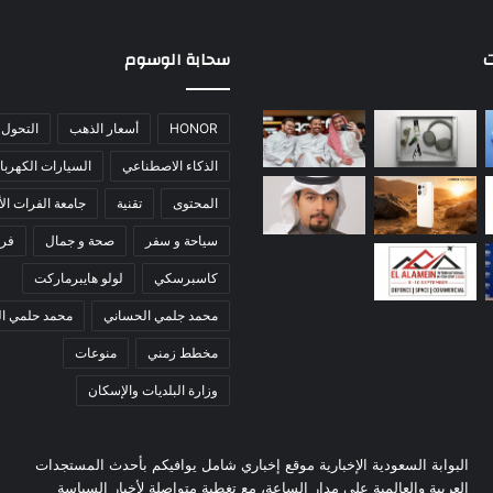
ت
سحابة الوسوم
HONOR
أسعار الذهب
التحول 
الذكاء الاصطناعي
السيارات الكهربائ
المحتوى
تقنية
جامعة الفرات الأ
سياحة و سفر
صحة و جمال
فري
كاسبرسكي
لولو هايبرماركت
محمد جلمي الحساني
محمد حلمي ا
مخطط زمني
منوعات
وزارة البلديات والإسكان
البوابة السعودية الإخبارية موقع إخباري شامل يوافيكم بأحدث المستجدات
العربية والعالمية على مدار الساعة، مع تغطية متواصلة لأخبار السياسة