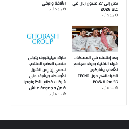
يصل إلى 27 مليون ريال في
الأناقة والرقي
عام 2026
منذ 5 أيام
منذ 5 أيام
بعد إطلاقه في المملكة…
مارك فيلينتورف يتولى
خبراء التقنية ورواد مجتمع
منصب العضو المنتدب
الألعاب يشاركون
لـ«سي إن إس الشرق
انطباعاتهم حول TECNO
الأوسط» ويشرف على
POVA 8 Pro 5G
شركات قطاع التكنولوجيا
ضمن مجموعة غباش
منذ 6 أيام
منذ 6 أيام