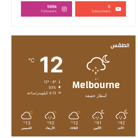
566k
0
Followers
Subscribers
الطقس
12
℃
Melbourne
12º - 8º
93%
4.13 كيلومتر/ساعة
أمطار خفيفة
13
12
12
11
12
℃
℃
℃
℃
℃
الأحد
الأثنين
الثلاثاء
الأربعاء
الخميس