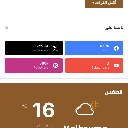
أكمل القراءة »
تابعنا على
62٬984
847k
Followers
Fans
566k
0
Followers
Subscribers
الطقس
16
℃
17º - 10º