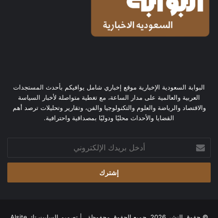
البوابة السعودية الإخبارية موقع إخباري شامل يوافيكم بأحدث المستجدات
العربية والعالمية على مدار الساعة، مع تغطية متواصلة لأخبار السياسة
والاقتصاد والرياضة والعلوم والتكنولوجيا والفن، وتقارير وتحليلات ترصد أهم
القضايا والأحداث محليًا ودوليًا بمصداقية واحترافية.
أدخل
بريدك
الإلكتروني
© حقوق النشر 2026، جميع الحقوق محفوظة | تصميم
السايت تك Alsite