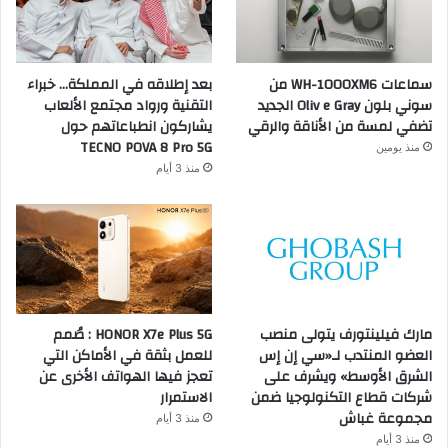
سماعات WH-1000XM6 من
بعد إطلاقه في المملكة… خبراء
سوني بلون Oliv e Gray الجديد
التقنية ورواد مجتمع الألعاب
تضفي لمسة من الأناقة والرقي
يشاركون انطباعاتهم حول
TECNO POVA 8 Pro 5G
منذ يومين
منذ 3 أيام
مارك فيلينتورف يتولى منصب
HONOR X7e Plus 5G : صُمم
العضو المنتدب لـ«سي إن إس
للعمل بثقة في الأماكن التي
الشرق الأوسط» ويشرف على
تعجز فيها الهواتف الأخرى عن
شركات قطاع التكنولوجيا ضمن
الاستمرار
مجموعة غباش
منذ 3 أيام
منذ 3 أيام