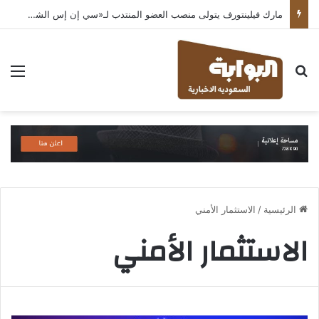
مارك فيلينتورف يتولى منصب العضو المنتدب لـ«سي إن إس الشرق الأوسط» ويشرف على شركات قطاع التكنولوجيا ضمن مجموعة غباش
بحث عن
الق
الرئيسية
/
الاستثمار الأمني
الاستثمار الأمني