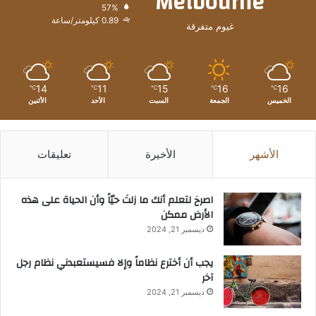
Melbourne
57%
0.89 كيلومتر/ساعة
غيوم متفرقة
14
11
15
16
16
℃
℃
℃
℃
℃
الخميس
الجمعة
السبت
الأحد
الأثنين
الأشهر
الأخيرة
تعليقات
‫اصرخ لتعلم أنك ما زلتَ حيّاً وأن الحياة على هذه
الأرض ممكن
ديسمبر 21, 2024
يجب أن أخترع نظاماً وإلا فسيستعبدني نظام رجل
آخر
ديسمبر 21, 2024