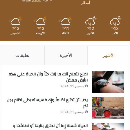
4.9 كيلومتر/ساعة
أمطار
13
13
11
12
13
℃
℃
℃
℃
℃
الأحد
الأثنين
الثلاثاء
الأربعاء
الخميس
الأشهر
الأخيرة
تعليقات
‫اصرخ لتعلم أنك ما زلتَ حيّاً وأن الحياة على هذه
الأرض ممكن
ديسمبر 21, 2024
يجب أن أخترع نظاماً وإلا فسيستعبدني نظام رجل
آخر
ديسمبر 21, 2024
الحياة شعلة إما أن نحترق بنارها أو نطفئها و