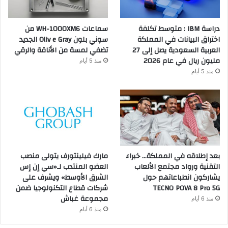
دراسة IBM : متوسط تكلفة
سماعات WH-1000XM6 من
اختراق البيانات في المملكة
سوني بلون Oliv e Gray الجديد
العربية السعودية يصل إلى 27
تضفي لمسة من الأناقة والرقي
مليون ريال في عام 2026
منذ 5 أيام
منذ 5 أيام
بعد إطلاقه في المملكة… خبراء
مارك فيلينتورف يتولى منصب
التقنية ورواد مجتمع الألعاب
العضو المنتدب لـ«سي إن إس
يشاركون انطباعاتهم حول
الشرق الأوسط» ويشرف على
TECNO POVA 8 Pro 5G
شركات قطاع التكنولوجيا ضمن
مجموعة غباش
منذ 6 أيام
منذ 6 أيام