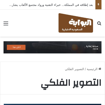
بعد إطلاقه في المملكة… خبراء التقنية ورواد مجتمع الألعاب يشاركون انطباعاتهم حول TECNO POVA 8 Pro 5G
بحث عن
الق
الرئيسية
/
التصوير الفلكي
التصوير الفلكي