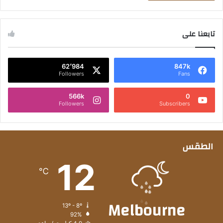
تابعنا على
62٬984
847k
Followers
Fans
566k
0
Followers
Subscribers
الطقس
12
℃
Melbourne
13º - 8º
92%