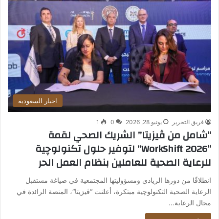
اخبار السعودية
فريق التحرير
يونيو 28, 2026
0
1
“شامل من ڤيزيتا” الشريك الصحي لقمة
“WorkShift 2026” لتوفير حلول تكنولوچية
للرعاية الصحية للعاملين بنظام العمل الحر
انطلاقًا من دورها الريادي ومسؤوليتها المجتمعية في صياغة مستقبل
الرعاية الصحية التكنولوچية مبتكرة، أعلنت “ڤيزيتا“، المنصة الرائدة في
مجال الرعاية…