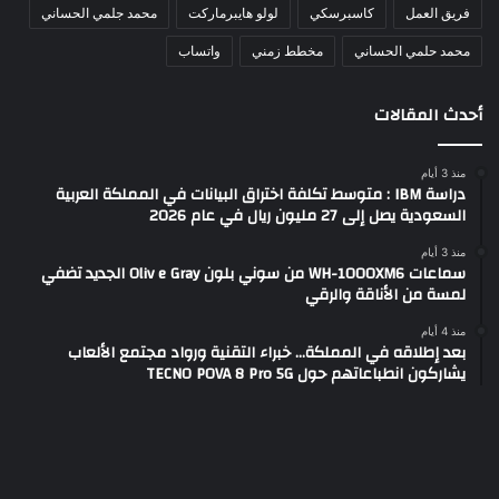
فريق العمل
كاسبرسكي
لولو هايبرماركت
محمد جلمي الحساني
محمد حلمي الحساني
مخطط زمني
واتساب
أحدث المقالات
منذ 3 أيام
دراسة IBM : متوسط تكلفة اختراق البيانات في المملكة العربية
السعودية يصل إلى 27 مليون ريال في عام 2026
منذ 3 أيام
سماعات WH-1000XM6 من سوني بلون Oliv e Gray الجديد تضفي
لمسة من الأناقة والرقي
منذ 4 أيام
بعد إطلاقه في المملكة… خبراء التقنية ورواد مجتمع الألعاب
يشاركون انطباعاتهم حول TECNO POVA 8 Pro 5G