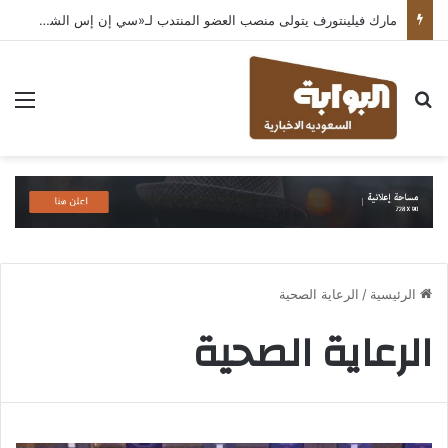
مارك فيلينتورف يتولى منصب العضو المنتدب لـ«سي إن إس الشرق الأوسط» ويشرف على شركات قطاع التكنولوجيا ضمن مجموعة غباش
بحث عن
الق
الرئيسية
/
الرعاية الصحية
الرعاية الصحية