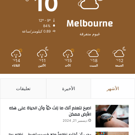
10
Melbourne
12º - 9º
84%
0.89 كيلومتر/ساعة
غيوم متفرقة
14
11
15
18
12
℃
℃
℃
℃
℃
الجمعة
السبت
الأحد
الأثنين
الثلاثاء
الأشهر
الأخيرة
تعليقات
‫اصرخ لتعلم أنك ما زلتَ حيّاً وأن الحياة على هذه
الأرض ممكن
ديسمبر 21, 2024
يجب أن أخترع نظاماً وإلا فسيستعبدني نظام رجل