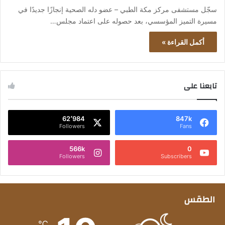
سجّل مستشفى مركز مكة الطبي – عضو دله الصحية إنجازًا جديدًا في
مسيرة التميز المؤسسي، بعد حصوله على اعتماد مجلس…
أكمل القراءة »
تابعنا على
62٬984
847k
Followers
Fans
566k
0
Followers
Subscribers
الطقس
℃