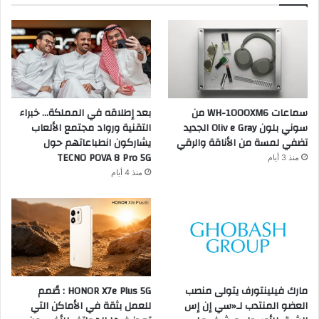
سماعات WH-1000XM6 من
بعد إطلاقه في المملكة… خبراء
سوني بلون Oliv e Gray الجديد
التقنية ورواد مجتمع الألعاب
تضفي لمسة من الأناقة والرقي
يشاركون انطباعاتهم حول
TECNO POVA 8 Pro 5G
منذ 3 أيام
منذ 4 أيام
مارك فيلينتورف يتولى منصب
HONOR X7e Plus 5G : صُمم
العضو المنتدب لـ«سي إن إس
للعمل بثقة في الأماكن التي