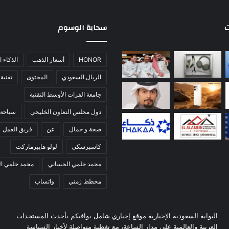
ت
سحابة الوسوم
HONOR
أسعار الذهب
الذكاء 
الريال السعودي
المحتوى
تقنية
جامعة الفرات الأوسط التقنية
دول مجلس التعاون الخليجي
سياحة 
صحة و جمال
عن
فريق العمل
كاسبرسكي
لولو هايبرماركت
محمد جلمي الحساني
محمد حلمي ا
مخطط زمني
واتساب
البوابة السعودية الإخبارية موقع إخباري شامل يوافيكم بأحدث المستجدات
العربية والعالمية على مدار الساعة، مع تغطية متواصلة لأخبار السياسة