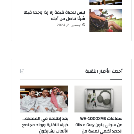
ليس للحياة قيمة إلا إذا وجدنا فيها
شيئا نناضل من أجله
ديسمبر 21, 2024
أحدث الأخبار التقنية
سماعات WH-1000XM6
بعد إطلاقه في المملكة…
من سوني بلون Oliv e Gray
خبراء التقنية ورواد مجتمع
الجديد تضفي لمسة من
الألعاب يشاركون