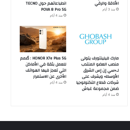
الأناقة والرقي
انطباعاتهم حول TECNO
POVA 8 Pro 5G
منذ 3 أيام
منذ 4 أيام
مارك فيلينتورف يتولى
HONOR X7e Plus 5G : صُمم
منصب العضو المنتدب
للعمل بثقة في الأماكن
لـ«سي إن إس الشرق
التي تعجز فيها الهواتف
الأوسط» ويشرف على
الأخرى عن الاستمرار
شركات قطاع التكنولوجيا
منذ 4 أيام
ضمن مجموعة غباش
منذ 4 أيام