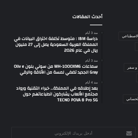
أحدث المقالات
منذ 3 أيام
الاصطناعي
دراسة IBM : متوسط تكلفة اختراق البيانات في
المملكة العربية السعودية يصل إلى 27 مليون
ريال في عام 2026
منذ 3 أيام
سماعات WH-1000XM6 من سوني بلون Oliv e
و سفر
Gray الجديد تضفي لمسة من الأناقة والرقي
منذ 4 أيام
بعد إطلاقه في المملكة… خبراء التقنية ورواد
مجتمع الألعاب يشاركون انطباعاتهم حول
TECNO POVA 8 Pro 5G
لحساني
أدخل
بريدك