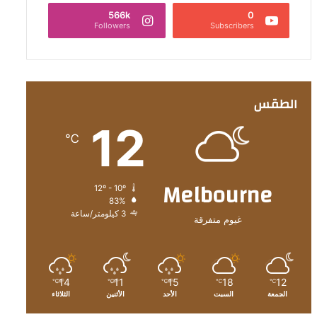
566k
0
Followers
Subscribers
الطقس
12
℃
Melbourne
12º - 10º
83%
3 كيلومتر/ساعة
غيوم متفرقة
14
11
15
18
12
℃
℃
℃
℃
℃
الجمعة
السبت
الأحد
الأثنين
الثلاثاء