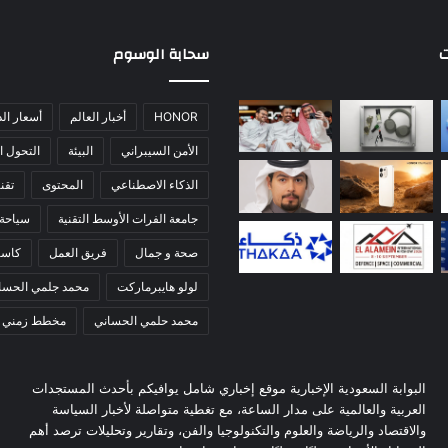
ت
سحابة الوسوم
HONOR
أخبار العالم
أسعار ال
الأمن السيبراني
البيئة
التحول ا
الذكاء الاصطناعي
المحتوى
تقني
جامعة الفرات الأوسط التقنية
سياحة
صحة و جمال
فريق العمل
كاس
لولو هايبرماركت
محمد جلمي الحسا
محمد حلمي الحساني
مخطط زمني
البوابة السعودية الإخبارية موقع إخباري شامل يوافيكم بأحدث المستجدات
العربية والعالمية على مدار الساعة، مع تغطية متواصلة لأخبار السياسة
والاقتصاد والرياضة والعلوم والتكنولوجيا والفن، وتقارير وتحليلات ترصد أهم