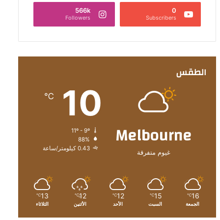
566k
0
Followers
Subscribers
الطقس
10
℃
Melbourne
11º - 9º
88%
0.43 كيلومتر/ساعة
غيوم متفرقة
13
12
12
15
16
℃
℃
℃
℃
℃
الجمعة
السبت
الأحد
الأثنين
الثلاثاء