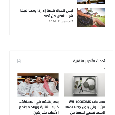
ليس للحياة قيمة إلا إذا وجدنا فيها
شيئا نناضل من أجله
ديسمبر 21, 2024
أحدث الأخبار التقنية
سماعات WH-1000XM6
بعد إطلاقه في المملكة…
من سوني بلون Oliv e Gray
خبراء التقنية ورواد مجتمع
الجديد تضفي لمسة من
الألعاب يشاركون