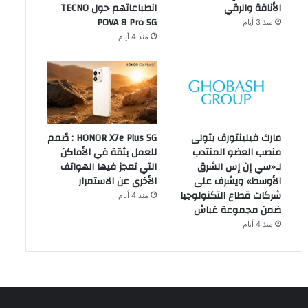
الأناقة والرقي
انطباعاتهم حول TECNO
POVA 8 Pro 5G
منذ 3 أيام
منذ 4 أيام
مارك فيلينتورف يتولى
HONOR X7e Plus 5G : صُمم
منصب العضو المنتدب
للعمل بثقة في الأماكن
لـ«سي إن إس الشرق
التي تعجز فيها الهواتف
الأوسط» ويشرف على
الأخرى عن الاستمرار
شركات قطاع التكنولوجيا
منذ 4 أيام
ضمن مجموعة غباش
منذ 4 أيام