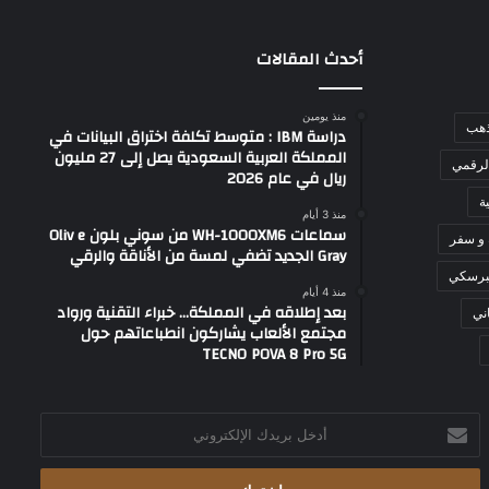
أحدث المقالات
منذ يومين
ذهب
دراسة IBM : متوسط تكلفة اختراق البيانات في
المملكة العربية السعودية يصل إلى 27 مليون
لرقمي
ريال في عام 2026
ة
منذ 3 أيام
سماعات WH-1000XM6 من سوني بلون Oliv e
 و سفر
Gray الجديد تضفي لمسة من الأناقة والرقي
برسكي
منذ 4 أيام
بعد إطلاقه في المملكة… خبراء التقنية ورواد
ني
مجتمع الألعاب يشاركون انطباعاتهم حول
TECNO POVA 8 Pro 5G
أدخل
بريدك
الإلكتروني