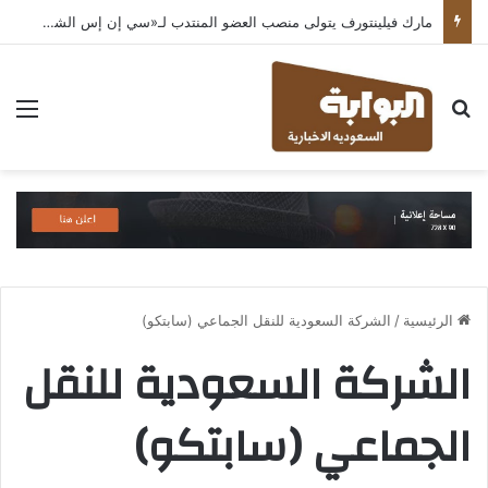
مارك فيلينتورف يتولى منصب العضو المنتدب لـ«سي إن إس الشرق الأوسط» ويشرف على شركات قطاع التكنولوجيا ضمن مجموعة غباش
بحث عن
الق
الرئيسية
/
الشركة السعودية للنقل الجماعي (سابتكو)
الشركة السعودية للنقل
الجماعي (سابتكو)