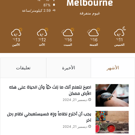
Melbourne
87%
2.59 كيلومتر/ساعة
غيوم متفرقة
13
12
16
16
11
℃
℃
℃
℃
℃
الخميس
الجمعة
السبت
الأحد
الأثنين
الأشهر
الأخيرة
تعليقات
‫اصرخ لتعلم أنك ما زلتَ حيّاً وأن الحياة على هذه
الأرض ممكن
ديسمبر 21, 2024
يجب أن أخترع نظاماً وإلا فسيستعبدني نظام رجل
آخر
ديسمبر 21, 2024