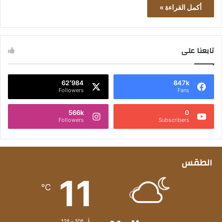
أكمل القراءة »
تابعنا على
62٬984
847k
Followers
Fans
566k
0
Followers
Subscribers
الطقس
11
℃
12º - 10º