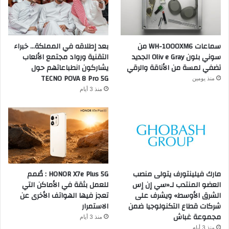
سماعات WH-1000XM6 من
بعد إطلاقه في المملكة… خبراء
سوني بلون Oliv e Gray الجديد
التقنية ورواد مجتمع الألعاب
تضفي لمسة من الأناقة والرقي
يشاركون انطباعاتهم حول
TECNO POVA 8 Pro 5G
منذ يومين
منذ 3 أيام
مارك فيلينتورف يتولى منصب
HONOR X7e Plus 5G : صُمم
العضو المنتدب لـ«سي إن إس
للعمل بثقة في الأماكن التي
الشرق الأوسط» ويشرف على
تعجز فيها الهواتف الأخرى عن
شركات قطاع التكنولوجيا ضمن
الاستمرار
مجموعة غباش
منذ 3 أيام
منذ 3 أيام