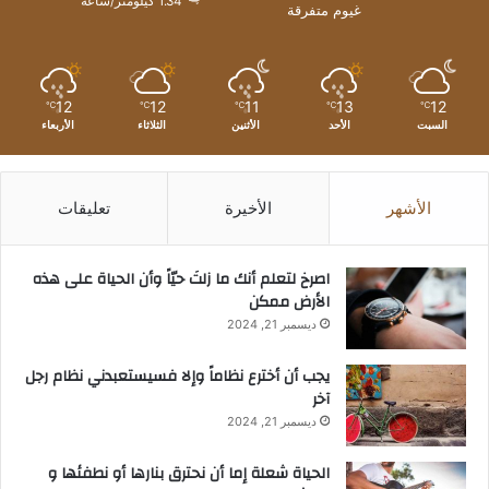
1.34 كيلومتر/ساعة
غيوم متفرقة
12
12
11
13
12
℃
℃
℃
℃
℃
السبت
الأحد
الأثنين
الثلاثاء
الأربعاء
الأشهر
الأخيرة
تعليقات
‫اصرخ لتعلم أنك ما زلتَ حيّاً وأن الحياة على هذه
الأرض ممكن
ديسمبر 21, 2024
يجب أن أخترع نظاماً وإلا فسيستعبدني نظام رجل
آخر
ديسمبر 21, 2024
الحياة شعلة إما أن نحترق بنارها أو نطفئها و