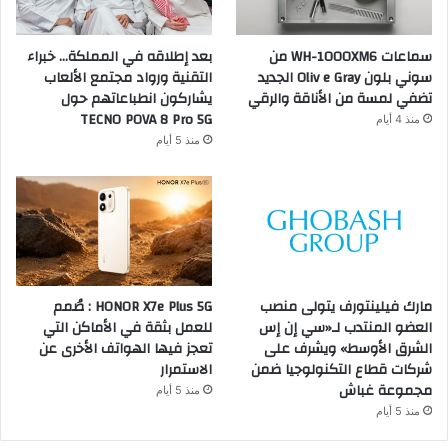
سماعات WH-1000XM6 من
بعد إطلاقه في المملكة… خبراء
سوني بلون Oliv e Gray الجديد
التقنية ورواد مجتمع الألعاب
تضفي لمسة من الأناقة والرقي
يشاركون انطباعاتهم حول
TECNO POVA 8 Pro 5G
منذ 4 أيام
منذ 5 أيام
مارك فيلينتورف يتولى منصب
HONOR X7e Plus 5G : صُمم
العضو المنتدب لـ«سي إن إس
للعمل بثقة في الأماكن التي
الشرق الأوسط» ويشرف على
تعجز فيها الهواتف الأخرى عن
شركات قطاع التكنولوجيا ضمن
الاستمرار
مجموعة غباش
منذ 5 أيام
منذ 5 أيام