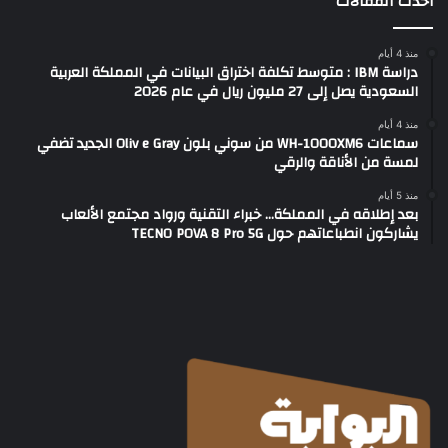
أحدث المقالات
منذ 4 أيام
دراسة IBM : متوسط تكلفة اختراق البيانات في المملكة العربية
السعودية يصل إلى 27 مليون ريال في عام 2026
منذ 4 أيام
سماعات WH-1000XM6 من سوني بلون Oliv e Gray الجديد تضفي
لمسة من الأناقة والرقي
منذ 5 أيام
بعد إطلاقه في المملكة… خبراء التقنية ورواد مجتمع الألعاب
يشاركون انطباعاتهم حول TECNO POVA 8 Pro 5G