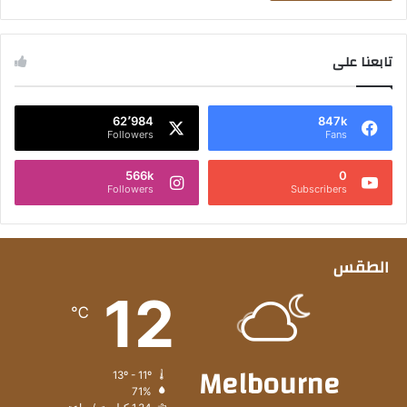
تابعنا على
62٬984
847k
Followers
Fans
566k
0
Followers
Subscribers
الطقس
12
℃
Melbourne
13º - 11º
71%