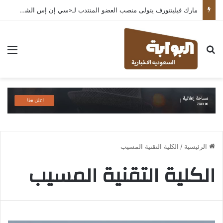
مارك فيلينتورف يتولى منصب العضو المنتدب لـ«سي إن إس الشرق الأوسط» ويشرف على شركات قطاع التكنولوجيا ضمن مجموعة غباش
بحث عن
الق
الرئيسية
/
الكلية التقنية المسيب
الكلية التقنية المسيب