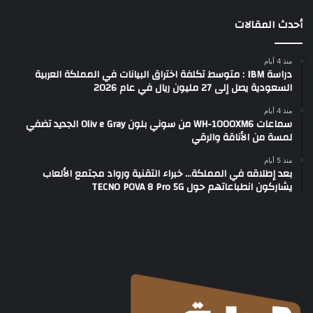
أحدث المقالات
منذ 4 أيام
دراسة IBM : متوسط تكلفة اختراق البيانات في المملكة العربية
السعودية يصل إلى 27 مليون ريال في عام 2026
منذ 4 أيام
سماعات WH-1000XM6 من سوني بلون Oliv e Gray الجديد تضفي
لمسة من الأناقة والرقي
منذ 5 أيام
بعد إطلاقه في المملكة… خبراء التقنية ورواد مجتمع الألعاب
يشاركون انطباعاتهم حول TECNO POVA 8 Pro 5G