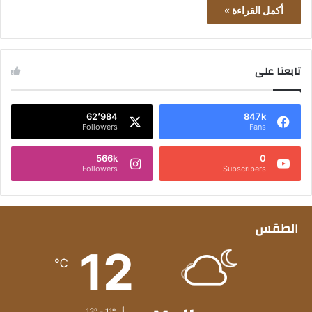
أكمل القراءة »
تابعنا على
62٬984
847k
Followers
Fans
566k
0
Followers
Subscribers
الطقس
12
℃
13º - 11º