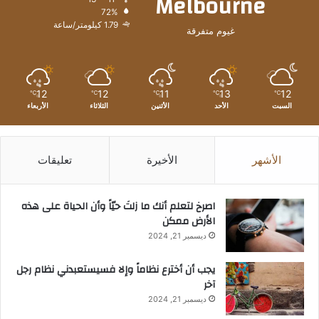
Melbourne
72%
1.79 كيلومتر/ساعة
غيوم متفرقة
12
12
11
13
12
℃
℃
℃
℃
℃
السبت
الأحد
الأثنين
الثلاثاء
الأربعاء
الأشهر
الأخيرة
تعليقات
‫اصرخ لتعلم أنك ما زلتَ حيّاً وأن الحياة على هذه
الأرض ممكن
ديسمبر 21, 2024
يجب أن أخترع نظاماً وإلا فسيستعبدني نظام رجل
آخر
ديسمبر 21, 2024