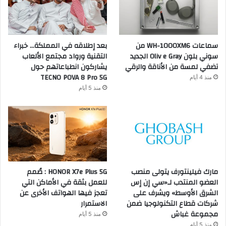
سماعات WH-1000XM6 من
بعد إطلاقه في المملكة… خبراء
سوني بلون Oliv e Gray الجديد
التقنية ورواد مجتمع الألعاب
تضفي لمسة من الأناقة والرقي
يشاركون انطباعاتهم حول
TECNO POVA 8 Pro 5G
منذ 4 أيام
منذ 5 أيام
مارك فيلينتورف يتولى منصب
HONOR X7e Plus 5G : صُمم
العضو المنتدب لـ«سي إن إس
للعمل بثقة في الأماكن التي
الشرق الأوسط» ويشرف على
تعجز فيها الهواتف الأخرى عن
شركات قطاع التكنولوجيا ضمن
الاستمرار
مجموعة غباش
منذ 5 أيام
منذ 5 أيام