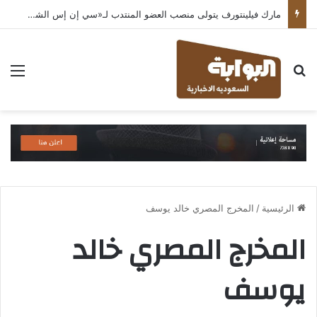
مارك فيلينتورف يتولى منصب العضو المنتدب لـ«سي إن إس الشرق الأوسط» ويشرف على شركات قطاع التكنولوجيا ضمن مجموعة غباش
بحث عن
الق
الرئيسية
/
المخرج المصري خالد يوسف
المخرج المصري خالد
يوسف