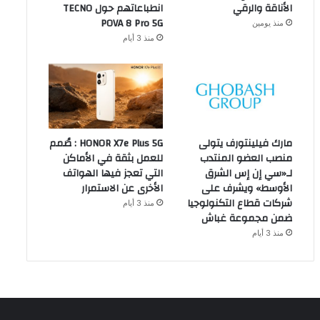
الأناقة والرقي
انطباعاتهم حول TECNO
POVA 8 Pro 5G
منذ يومين
منذ 3 أيام
مارك فيلينتورف يتولى
HONOR X7e Plus 5G : صُمم
منصب العضو المنتدب
للعمل بثقة في الأماكن
لـ«سي إن إس الشرق
التي تعجز فيها الهواتف
الأوسط» ويشرف على
الأخرى عن الاستمرار
شركات قطاع التكنولوجيا
منذ 3 أيام
ضمن مجموعة غباش
منذ 3 أيام