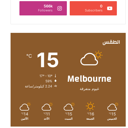
566k
0
Followers
Subscribers
الطقس
15
℃
Melbourne
17º - 10º
59%
2.24 كيلومتر/ساعة
غيوم متفرقة
14
11
15
16
15
℃
℃
℃
℃
℃
الخميس
الجمعة
السبت
الأحد
الأثنين