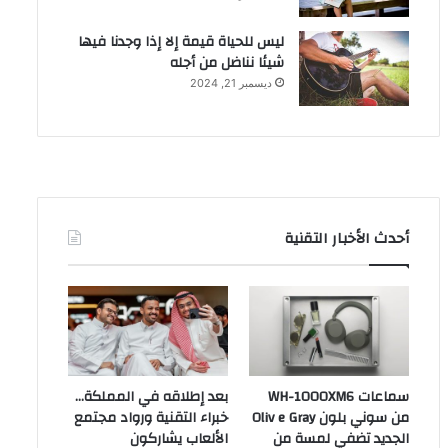
ليس للحياة قيمة إلا إذا وجدنا فيها
شيئا نناضل من أجله
ديسمبر 21, 2024
أحدث الأخبار التقنية
سماعات WH-1000XM6
بعد إطلاقه في المملكة…
من سوني بلون Oliv e Gray
خبراء التقنية ورواد مجتمع
الجديد تضفي لمسة من
الألعاب يشاركون