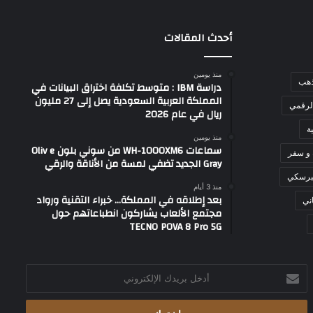
أحدث المقالات
منذ يومين
ذهب
دراسة IBM : متوسط تكلفة اختراق البيانات في
المملكة العربية السعودية يصل إلى 27 مليون
لرقمي
ريال في عام 2026
ة
منذ يومين
سماعات WH-1000XM6 من سوني بلون Oliv e
 و سفر
Gray الجديد تضفي لمسة من الأناقة والرقي
برسكي
منذ 3 أيام
بعد إطلاقه في المملكة… خبراء التقنية ورواد
ني
مجتمع الألعاب يشاركون انطباعاتهم حول
TECNO POVA 8 Pro 5G
أدخل
بريدك
الإلكتروني