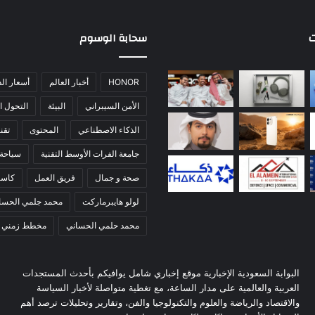
ت
سحابة الوسوم
HONOR
أخبار العالم
أسعار ال
الأمن السيبراني
البيئة
التحول ا
الذكاء الاصطناعي
المحتوى
تقني
جامعة الفرات الأوسط التقنية
سياحة
صحة و جمال
فريق العمل
كاس
لولو هايبرماركت
محمد جلمي الحسا
محمد حلمي الحساني
مخطط زمني
البوابة السعودية الإخبارية موقع إخباري شامل يوافيكم بأحدث المستجدات
العربية والعالمية على مدار الساعة، مع تغطية متواصلة لأخبار السياسة
والاقتصاد والرياضة والعلوم والتكنولوجيا والفن، وتقارير وتحليلات ترصد أهم