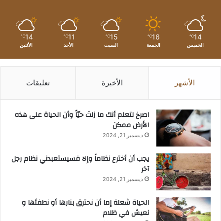
14
11
15
16
14
℃
℃
℃
℃
℃
الخميس
الجمعة
السبت
الأحد
الأثنين
الأشهر
الأخيرة
تعليقات
‫اصرخ لتعلم أنك ما زلتَ حيّاً وأن الحياة على هذه
الأرض ممكن
ديسمبر 21, 2024
يجب أن أخترع نظاماً وإلا فسيستعبدني نظام رجل
آخر
ديسمبر 21, 2024
الحياة شعلة إما أن نحترق بنارها أو نطفئها و
نعيش في ظلام