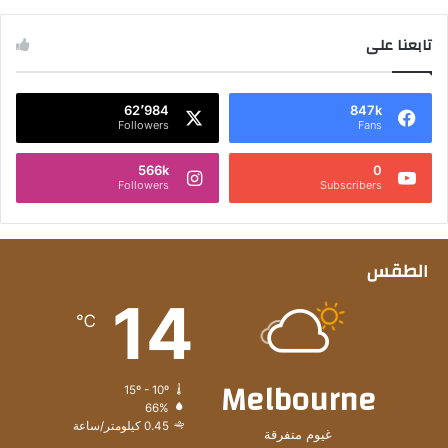
تابعنا على
62٬984
847k
Followers
Fans
566k
0
Followers
Subscribers
الطقس
14
℃
Melbourne
15º - 10º
66%
0.45 كيلومتر/ساعة
غيوم متفرقة