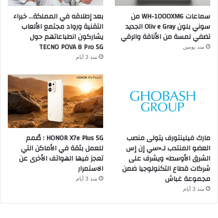
سماعات WH-1000XM6 من
بعد إطلاقه في المملكة… خبراء
سوني بلون Oliv e Gray الجديد
التقنية ورواد مجتمع الألعاب
تضفي لمسة من الأناقة والرقي
يشاركون انطباعاتهم حول
TECNO POVA 8 Pro 5G
منذ يومين
منذ 3 أيام
مارك فيلينتورف يتولى منصب
HONOR X7e Plus 5G : صُمم
العضو المنتدب لـ«سي إن إس
للعمل بثقة في الأماكن التي
الشرق الأوسط» ويشرف على
تعجز فيها الهواتف الأخرى عن
شركات قطاع التكنولوجيا ضمن
الاستمرار
مجموعة غباش
منذ 3 أيام
منذ 3 أيام