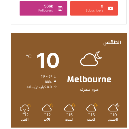
566k
0
Followers
Subscribers
الطقس
10
℃
Melbourne
11º - 9º
88%
0.9 كيلومتر/ساعة
غيوم متفرقة
12
12
15
16
10
℃
℃
℃
℃
℃
الخميس
الجمعة
السبت
الأحد
الأثنين