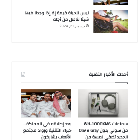
ليس للحياة قيمة إلا إذا وجدنا فيها
شيئا نناضل من أجله
ديسمبر 21, 2024
أحدث الأخبار التقنية
سماعات WH-1000XM6
بعد إطلاقه في المملكة…
من سوني بلون Oliv e Gray
خبراء التقنية ورواد مجتمع
الجديد تضفي لمسة من
الألعاب يشاركون