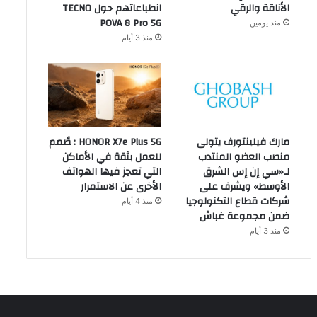
الأناقة والرقي
انطباعاتهم حول TECNO
POVA 8 Pro 5G
منذ يومين
منذ 3 أيام
مارك فيلينتورف يتولى
HONOR X7e Plus 5G : صُمم
منصب العضو المنتدب
للعمل بثقة في الأماكن
لـ«سي إن إس الشرق
التي تعجز فيها الهواتف
الأوسط» ويشرف على
الأخرى عن الاستمرار
شركات قطاع التكنولوجيا
منذ 4 أيام
ضمن مجموعة غباش
منذ 3 أيام