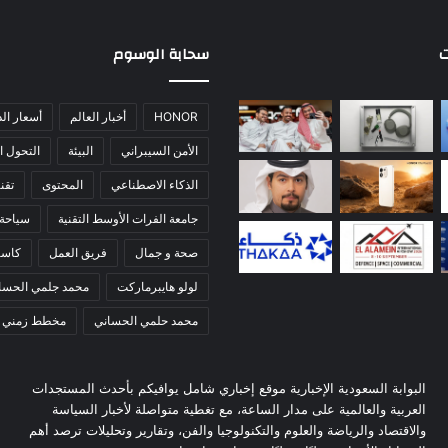
ت
سحابة الوسوم
HONOR
أخبار العالم
أسعار ال
الأمن السيبراني
البيئة
التحول ا
الذكاء الاصطناعي
المحتوى
تقني
جامعة الفرات الأوسط التقنية
سياحة
صحة و جمال
فريق العمل
كاس
لولو هايبرماركت
محمد جلمي الحسا
محمد حلمي الحساني
مخطط زمني
البوابة السعودية الإخبارية موقع إخباري شامل يوافيكم بأحدث المستجدات
العربية والعالمية على مدار الساعة، مع تغطية متواصلة لأخبار السياسة
والاقتصاد والرياضة والعلوم والتكنولوجيا والفن، وتقارير وتحليلات ترصد أهم