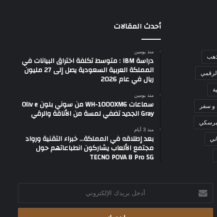
أحدث المقالات
منذ يومين
ذهب
دراسة IBM : متوسط تكلفة اختراق البيانات في
المملكة العربية السعودية يصل إلى 27 مليون
لرقمي
ريال في عام 2026
ة
منذ يومين
سماعات WH-1000XM6 من سوني بلون Oliv e
 و سفر
Gray الجديد تضفي لمسة من الأناقة والرقي
برسكي
منذ 3 أيام
بعد إطلاقه في المملكة… خبراء التقنية ورواد
ني
مجتمع الألعاب يشاركون انطباعاتهم حول
TECNO POVA 8 Pro 5G
أدخل
بريدك
الإلكتروني