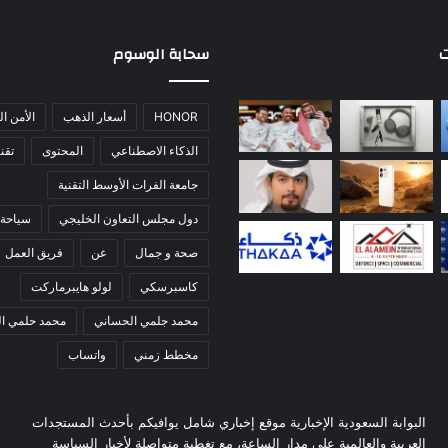
ت
سحابة الوسوم
HONOR
أسعار الذهب
الأمن ا
الذكاء الاصطناعي
المحتوى
تقني
جامعة الفرات الأوسط التقنية
دول مجلس التعاون الخليجي
سياحة 
صحة و جمال
عن
فريق العمل
كاسبرسكي
لولو هايبرماركت
محمد جلمي الحساني
محمد حلمي ا
مخطط زمني
واتساب
البوابة السعودية الإخبارية موقع إخباري شامل يوافيكم بأحدث المستجدات
العربية والعالمية على مدار الساعة، مع تغطية متواصلة لأخبار السياسة