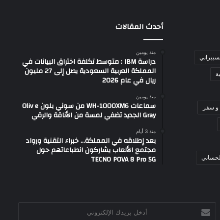
أحدث المقالات
منذ يومين
لسيبراني
دراسة IBM : متوسط تكلفة اختراق البيانات في
المملكة العربية السعودية يصل إلى 27 مليون
ة
ريال في عام 2026
منذ يومين
سماعات WH-1000XM6 من سوني بلون Oliv e
و سفر
Gray الجديد تضفي لمسة من الأناقة والرقي
منذ 3 أيام
بعد إطلاقه في المملكة… خبراء التقنية ورواد
مجتمع الألعاب يشاركون انطباعاتهم حول
TECNO POVA 8 Pro 5G
لحساني
أدخل
بريدك