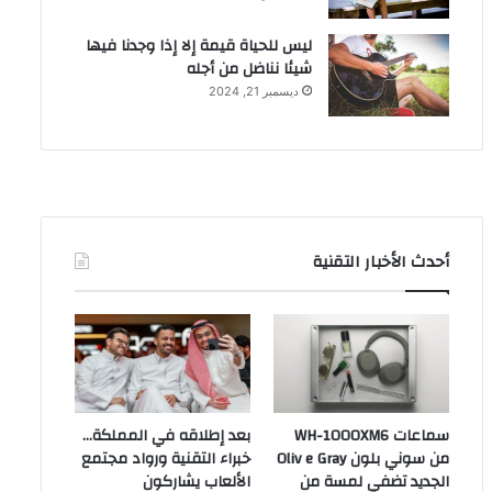
ليس للحياة قيمة إلا إذا وجدنا فيها
شيئا نناضل من أجله
ديسمبر 21, 2024
أحدث الأخبار التقنية
سماعات WH-1000XM6
بعد إطلاقه في المملكة…
من سوني بلون Oliv e Gray
خبراء التقنية ورواد مجتمع
الجديد تضفي لمسة من
الألعاب يشاركون