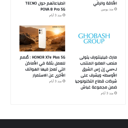
الأناقة والرقي
انطباعاتهم حول TECNO
POVA 8 Pro 5G
منذ يومين
منذ 3 أيام
مارك فيلينتورف يتولى
HONOR X7e Plus 5G : صُمم
منصب العضو المنتدب
للعمل بثقة في الأماكن
لـ«سي إن إس الشرق
التي تعجز فيها الهواتف
الأوسط» ويشرف على
الأخرى عن الاستمرار
شركات قطاع التكنولوجيا
منذ 3 أيام
ضمن مجموعة غباش
منذ 3 أيام