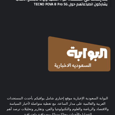
يشاركون انطباعاتهم حول TECNO POVA 8 Pro 5G
البوابة السعودية الإخبارية موقع إخباري شامل يوافيكم بأحدث المستجدات
العربية والعالمية على مدار الساعة، مع تغطية متواصلة لأخبار السياسة
والاقتصاد والرياضة والعلوم والتكنولوجيا والفن، وتقارير وتحليلات ترصد أهم
القضايا والأحداث محليًا ودوليًا بمصداقية واحترافية.