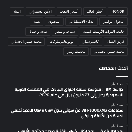
HONOR
أخبار العالم
أسعار الذهب
الأمن السيبراني
البيئة
التحول الرقمي
الذكاء الاصطناعي
المحتوى
تقنية
جامعة الفرات الأوسط التقنية
سياحة و سفر
صحة و جمال
فريق العمل
كاسبرسكي
لولو هايبرماركت
محمد جلمي الحساني
محمد حلمي الحساني
مخطط زمني
أحدث المقالات
منذ 4 أيام
دراسة IBM : متوسط تكلفة اختراق البيانات في المملكة العربية
السعودية يصل إلى 27 مليون ريال في عام 2026
منذ 4 أيام
سماعات WH-1000XM6 من سوني بلون Oliv e Gray الجديد تضفي
لمسة من الأناقة والرقي
منذ 5 أيام
بعد إطلاقه في المملكة… خبراء التقنية ورواد مجتمع الألعاب