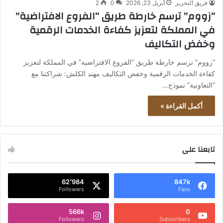
فريق التحرير
أبريل 23, 2026
0
2
“زووم” ترسم خارطة طريق “الفروع الافتراضية”
في المملكة لتعزيز كفاءة الخدمات الرقمية
وخفض التكاليف
“زووم” ترسم خارطة طريق “الفروع الافتراضية” في المملكة لتعزيز
كفاءة الخدمات الرقمية وخفض التكاليف مهند الكلش: شراكتنا مع
“التعاونية” نموذج…
أكمل القراءة »
تابعنا على
62٬984
847k
Followers
Fans
566k
0
Followers
Subscribers