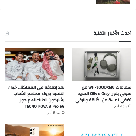
أحدث الأخبار التقنية
سماعات WH-1000XM6 من
بعد إطلاقه في المملكة… خبراء
سوني بلون Oliv e Gray الجديد
التقنية ورواد مجتمع الألعاب
تضفي لمسة من الأناقة والرقي
يشاركون انطباعاتهم حول
TECNO POVA 8 Pro 5G
منذ 4 أيام
منذ 5 أيام