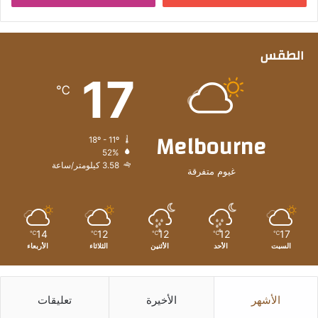
الطقس
17
℃
Melbourne
18º - 11º
52%
3.58 كيلومتر/ساعة
غيوم متفرقة
14
12
12
12
17
℃
℃
℃
℃
℃
السبت
الأحد
الأثنين
الثلاثاء
الأربعاء
الأشهر
الأخيرة
تعليقات