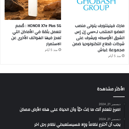
مارك فيلينتورف يتولى منصب
HONOR X7e Plus 5G : صُمم
العضو المنتدب لـ«سي إن إس
للعمل بثقة في الأماكن التي
الشرق الأوسط» ويشرف على
تعجز فيها الهواتف الأخرى عن
شركات قطاع التكنولوجيا ضمن
الاستمرار
مجموعة غباش
منذ 5 أيام
منذ 5 أيام
الأكثر مشاهدة
ديسمبر 21, 2024
‫اصرخ لتعلم أنك ما زلتَ حيّاً وأن الحياة على هذه الأرض ممكن
ديسمبر 21, 2024
يجب أن أخترع نظاماً وإلا فسيستعبدني نظام رجل آخر