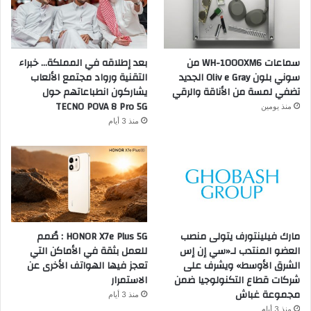
سماعات WH-1000XM6 من
بعد إطلاقه في المملكة… خبراء
سوني بلون Oliv e Gray الجديد
التقنية ورواد مجتمع الألعاب
تضفي لمسة من الأناقة والرقي
يشاركون انطباعاتهم حول
TECNO POVA 8 Pro 5G
منذ يومين
منذ 3 أيام
مارك فيلينتورف يتولى منصب
HONOR X7e Plus 5G : صُمم
العضو المنتدب لـ«سي إن إس
للعمل بثقة في الأماكن التي
الشرق الأوسط» ويشرف على
تعجز فيها الهواتف الأخرى عن
شركات قطاع التكنولوجيا ضمن
الاستمرار
مجموعة غباش
منذ 3 أيام
منذ 3 أيام