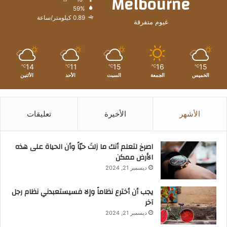
Melbourne
59%
0.89 كيلومتر/ساعة
غيوم متفرقة
14
11
15
16
15
℃
℃
℃
℃
℃
الخميس
الجمعة
السبت
الأحد
الأثنين
الأشهر
الأخيرة
تعليقات
‫اصرخ لتعلم أنك ما زلتَ حيّاً وأن الحياة على هذه
الأرض ممكن
ديسمبر 21, 2024
يجب أن أخترع نظاماً وإلا فسيستعبدني نظام رجل
آخر
ديسمبر 21, 2024