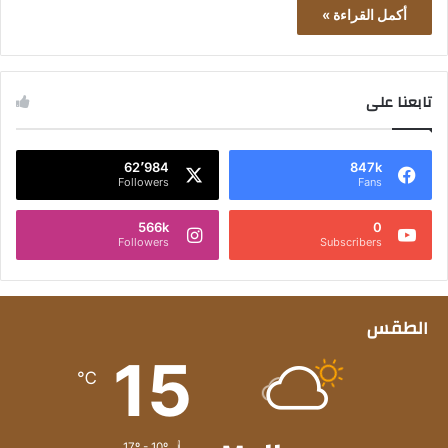
أكمل القراءة »
تابعنا على
62٬984
847k
Followers
Fans
566k
0
Followers
Subscribers
الطقس
15
℃
17º - 10º