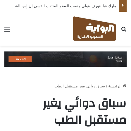
مارك فيلينتورف يتولى منصب العضو المنتدب لـ«سي إن إس الشرق الأوسط» ويشرف على شركات قطاع التكنولوجيا ضمن مجموعة غباش
بحث عن
الق
الرئيسية
/
سباق دوائي يغير مستقبل الطب
سباق دوائي يغير
مستقبل الطب