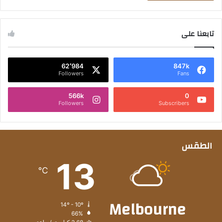
تابعنا على
62٬984
847k
Followers
Fans
566k
0
Followers
Subscribers
الطقس
13
℃
Melbourne
14º - 10º
66%