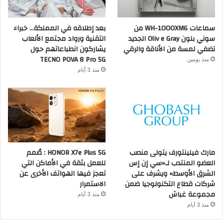
سماعات WH-1000XM6 من
بعد إطلاقه في المملكة… خبراء
سوني بلون Oliv e Gray الجديد
التقنية ورواد مجتمع الألعاب
تضفي لمسة من الأناقة والرقي
يشاركون انطباعاتهم حول
TECNO POVA 8 Pro 5G
منذ يومين
منذ 3 أيام
مارك فيلينتورف يتولى منصب
HONOR X7e Plus 5G : صُمم
العضو المنتدب لـ«سي إن إس
للعمل بثقة في الأماكن التي
الشرق الأوسط» ويشرف على
تعجز فيها الهواتف الأخرى عن
شركات قطاع التكنولوجيا ضمن
الاستمرار
مجموعة غباش
منذ 3 أيام
منذ 3 أيام