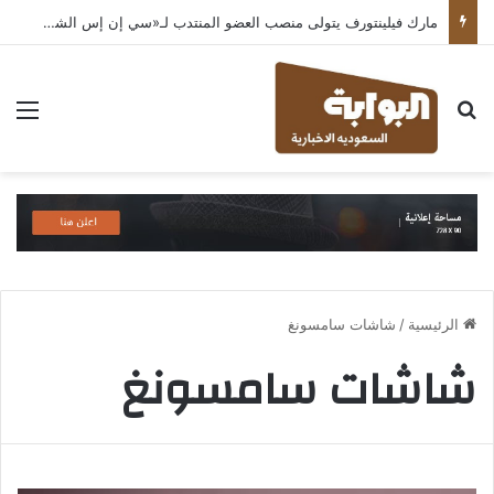
مارك فيلينتورف يتولى منصب العضو المنتدب لـ«سي إن إس الشرق الأوسط» ويشرف على شركات قطاع التكنولوجيا ضمن مجموعة غباش
بحث عن
الق
الرئيسية
/
شاشات سامسونغ
شاشات سامسونغ