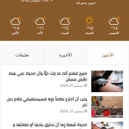
2.68 كيلومتر/ساعة
غيوم متفرقة
14
11
15
16
14
℃
℃
℃
℃
℃
الخميس
الجمعة
السبت
الأحد
الأثنين
الأشهر
الأخيرة
تعليقات
‫اصرخ لتعلم أنك ما زلتَ حيّاً وأن الحياة على هذه
الأرض ممكن
ديسمبر 21, 2024
يجب أن أخترع نظاماً وإلا فسيستعبدني نظام رجل
آخر
ديسمبر 21, 2024
الحياة شعلة إما أن نحترق بنارها أو نطفئها و