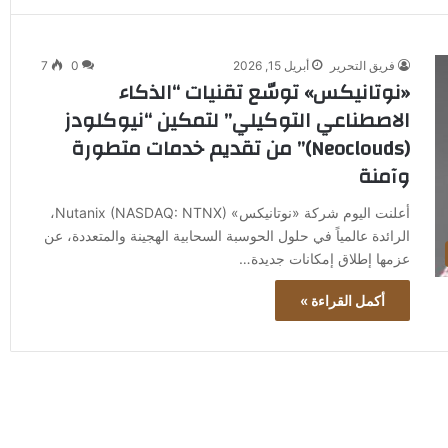
فريق التحرير
أبريل 15, 2026
0
7
«نوتانيكس» توسّع تقنيات “الذكاء
الاصطناعي التوكيلي” لتمكين “نيوكلودز
(Neoclouds)” من تقديم خدمات متطورة
وآمنة
أعلنت اليوم شركة «نوتانيكس» Nutanix (NASDAQ: NTNX)،
الرائدة عالمياً في حلول الحوسبة السحابية الهجينة والمتعددة، عن
عزمها إطلاق إمكانات جديدة…
أكمل القراءة »