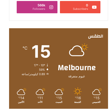
566k
0
Followers
Subscribers
الطقس
15
℃
Melbourne
17º - 10º
59%
0.89 كيلومتر/ساعة
غيوم متفرقة
14
11
15
16
15
℃
℃
℃
℃
℃
الخميس
الجمعة
السبت
الأحد
الأثنين