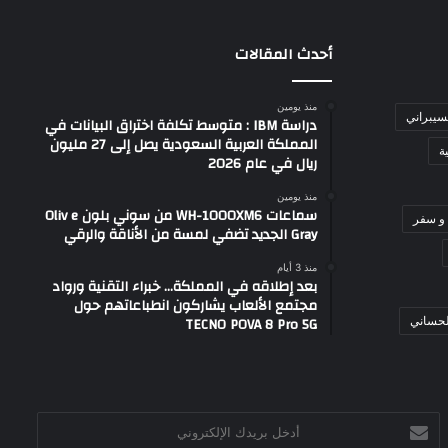
أحدث المقالات
منذ يومين
لسيبراني
دراسة IBM : متوسط تكلفة اختراق البيانات في
المملكة العربية السعودية يصل إلى 27 مليون
ة
ريال في عام 2026
منذ يومين
سماعات WH-1000XM6 من سوني بلون Oliv e
و سفر
Gray الجديد تضفي لمسة من الأناقة والرقي
منذ 3 أيام
بعد إطلاقه في المملكة… خبراء التقنية ورواد
مجتمع الألعاب يشاركون انطباعاتهم حول
TECNO POVA 8 Pro 5G
لحساني
أدخل
بريدك