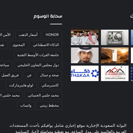
ت
سحابة الوسوم
HONOR
أسعار الذهب
الأمن ا
الذكاء الاصطناعي
المحتوى
تقني
جامعة الفرات الأوسط التقنية
دول مجلس التعاون الخليجي
سياحة 
صحة و جمال
عن
فريق العمل
كاسبرسكي
لولو هايبرماركت
محمد جلمي الحساني
محمد حلمي ا
مخطط زمني
واتساب
البوابة السعودية الإخبارية موقع إخباري شامل يوافيكم بأحدث المستجدات
العربية والعالمية على مدار الساعة، مع تغطية متواصلة لأخبار السياسة