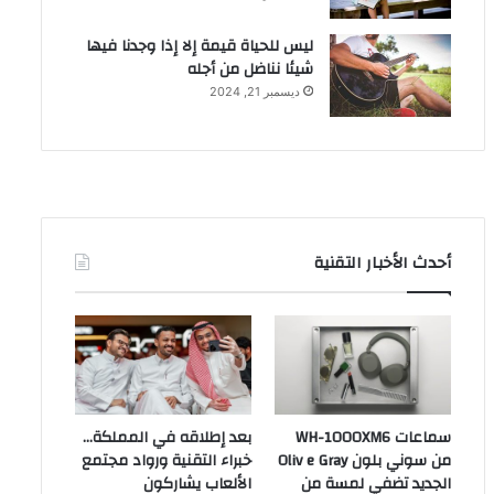
ليس للحياة قيمة إلا إذا وجدنا فيها
شيئا نناضل من أجله
ديسمبر 21, 2024
أحدث الأخبار التقنية
سماعات WH-1000XM6
بعد إطلاقه في المملكة…
من سوني بلون Oliv e Gray
خبراء التقنية ورواد مجتمع
الجديد تضفي لمسة من
الألعاب يشاركون