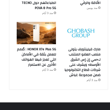
الأناقة والرقي
انطباعاتهم حول TECNO
POVA 8 Pro 5G
منذ يومين
منذ 3 أيام
مارك فيلينتورف يتولى
HONOR X7e Plus 5G : صُمم
منصب العضو المنتدب
للعمل بثقة في الأماكن
لـ«سي إن إس الشرق
التي تعجز فيها الهواتف
الأوسط» ويشرف على
الأخرى عن الاستمرار
شركات قطاع التكنولوجيا
منذ 3 أيام
ضمن مجموعة غباش
منذ 3 أيام