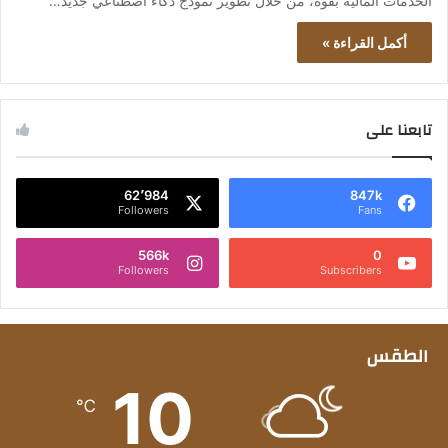
الخدمات المالية بقوة، من خلال تطوير نموذج ذكاء اصطناعي جديد…
أكمل القراءة »
تابعنا على
62٬984
847k
Followers
Fans
566k
0
Followers
Subscribers
الطقس
10
℃