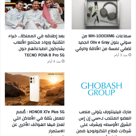
سماعات WH-1000XM6 من
بعد إطلاقه في المملكة… خبراء
سوني بلون Oliv e Gray الجديد
التقنية ورواد مجتمع الألعاب
تضفي لمسة من الأناقة والرقي
يشاركون انطباعاتهم حول
TECNO POVA 8 Pro 5G
منذ 3 أيام
منذ 4 أيام
مارك فيلينتورف يتولى منصب
HONOR X7e Plus 5G : صُمم
العضو المنتدب لـ«سي إن إس
للعمل بثقة في الأماكن التي
الشرق الأوسط» ويشرف على
تعجز فيها الهواتف الأخرى عن
شركات قطاع التكنولوجيا ضمن
الاستمرار