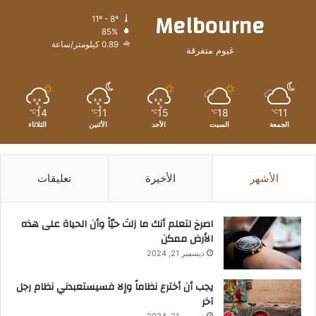
Melbourne
11º - 8º
85%
0.89 كيلومتر/ساعة
غيوم متفرقة
14
11
15
18
11
℃
℃
℃
℃
℃
الجمعة
السبت
الأحد
الأثنين
الثلاثاء
الأشهر
الأخيرة
تعليقات
‫اصرخ لتعلم أنك ما زلتَ حيّاً وأن الحياة على هذه
الأرض ممكن
ديسمبر 21, 2024
يجب أن أخترع نظاماً وإلا فسيستعبدني نظام رجل
آخر