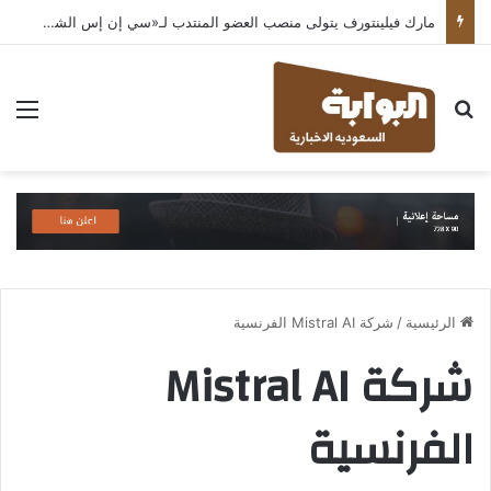
مارك فيلينتورف يتولى منصب العضو المنتدب لـ«سي إن إس الشرق الأوسط» ويشرف على شركات قطاع التكنولوجيا ضمن مجموعة غباش
بحث عن
الق
الرئيسية
/
شركة Mistral AI الفرنسية
شركة Mistral AI
الفرنسية