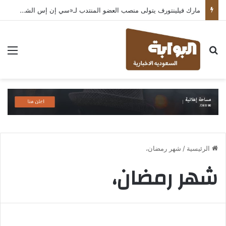
مارك فيلينتورف يتولى منصب العضو المنتدب لـ«سي إن إس الشرق الأوسط» ويشرف على شركات قطاع التكنولوجيا ضمن مجموعة غباش
بحث عن
الق
الرئيسية
/
شهر رمضان،
شهر رمضان،