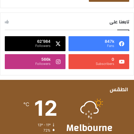
تابعنا على
62٬984
847k
Followers
Fans
566k
0
Followers
Subscribers
الطقس
12
℃
Melbourne
13º - 11º
72%