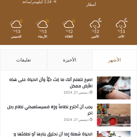
2.24 كيلومتر/ساعة
أمطار
13
13
12
12
13
℃
℃
℃
℃
℃
الأحد
الأثنين
الثلاثاء
الأربعاء
الخميس
الأشهر
الأخيرة
تعليقات
‫اصرخ لتعلم أنك ما زلتَ حيّاً وأن الحياة على هذه
الأرض ممكن
ديسمبر 21, 2024
يجب أن أخترع نظاماً وإلا فسيستعبدني نظام رجل
آخر
ديسمبر 21, 2024
الحياة شعلة إما أن نحترق بنارها أو نطفئها و