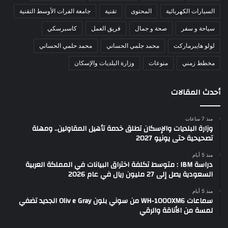
السيارات الكهربائية
المحتوى
تقنية
جامعة الفرات الأوسط التقنية
سياحة و سفر
صحة و جمال
فريق العمل
كاسبرسكي
لولو هايبرماركت
محمد جلمي الحساني
محمد حلمي الحساني
مخطط زمني
منوعات
وزارة البلديات والإسكان
أحدث المقالات
منذ 7 ساعات
وزارة البلديات والإسكان تطلق خدمة تأهيل المقاولين.. ومهلة
تصحيحية حتى يونيو 2027
منذ 5 أيام
دراسة IBM : متوسط تكلفة اختراق البيانات في المملكة العربية
السعودية يصل إلى 27 مليون ريال في عام 2026
منذ 5 أيام
سماعات WH-1000XM6 من سوني بلون Oliv e Gray الجديد تضفي
لمسة من الأناقة والرقي