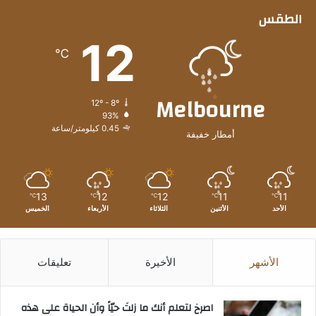
الطقس
12
℃
Melbourne
12º - 8º
93%
0.45 كيلومتر/ساعة
أمطار خفيفة
13
12
12
11
11
℃
℃
℃
℃
℃
الأحد
الأثنين
الثلاثاء
الأربعاء
الخميس
الأشهر
الأخيرة
تعليقات
‫اصرخ لتعلم أنك ما زلتَ حيّاً وأن الحياة على هذه