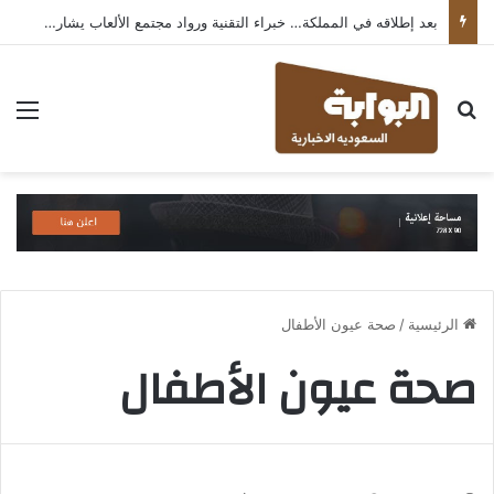
بعد إطلاقه في المملكة… خبراء التقنية ورواد مجتمع الألعاب يشاركون انطباعاتهم حول TECNO POVA 8 Pro 5G
بحث عن
الق
الرئيسية
/
صحة عيون الأطفال
صحة عيون الأطفال