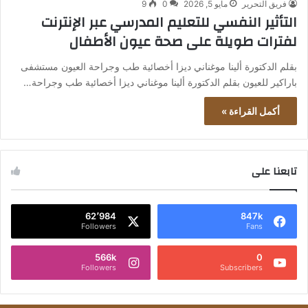
فريق التحرير
مايو 5, 2026
0
9
التأثير النفسي للتعليم المدرسي عبر الإنترنت
لفترات طويلة على صحة عيون الأطفال
بقلم الدكتورة ألينا موغناني ديزا أخصائية طب وجراحة العيون مستشفى
باراكير للعيون بقلم الدكتورة ألينا موغناني ديزا أخصائية طب وجراحة…
أكمل القراءة »
تابعنا على
62٬984
847k
Followers
Fans
566k
0
Followers
Subscribers