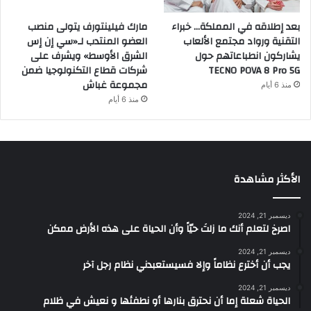
بعد إطلاقه في المملكة… خبراء
مارك فيلينتورف يتولى منصب
التقنية ورواد مجتمع الألعاب
العضو المنتدب لـ«سي إن إس
يشاركون انطباعاتهم حول
الشرق الأوسط» ويشرف على
TECNO POVA 8 Pro 5G
شركات قطاع التكنولوجيا ضمن
مجموعة غباش
منذ 6 أيام
منذ 6 أيام
الأكثر مشاهدة
ديسمبر 21, 2024
‫اصرخ لتعلم أنك ما زلتَ حيّاً وأن الحياة على هذه الأرض ممكن
ديسمبر 21, 2024
يجب أن أخترع نظاماً وإلا فسيستعبدني نظام رجل آخر
ديسمبر 21, 2024
الحياة شعلة إما أن نحترق بنارها أو نطفئها و نعيش في ظلام