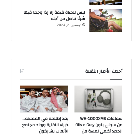
ليس للحياة قيمة إلا إذا وجدنا فيها
شيئا نناضل من أجله
ديسمبر 21, 2024
أحدث الأخبار التقنية
سماعات WH-1000XM6
بعد إطلاقه في المملكة…
من سوني بلون Oliv e Gray
خبراء التقنية ورواد مجتمع
الجديد تضفي لمسة من
الألعاب يشاركون