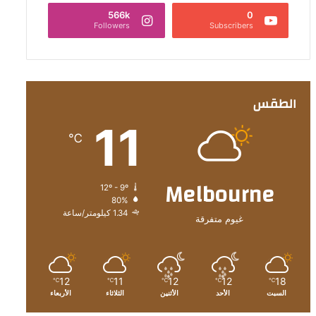
566k
0
Followers
Subscribers
الطقس
11
℃
Melbourne
12º - 9º
80%
1.34 كيلومتر/ساعة
غيوم متفرقة
12
11
12
12
18
℃
℃
℃
℃
℃
السبت
الأحد
الأثنين
الثلاثاء
الأربعاء