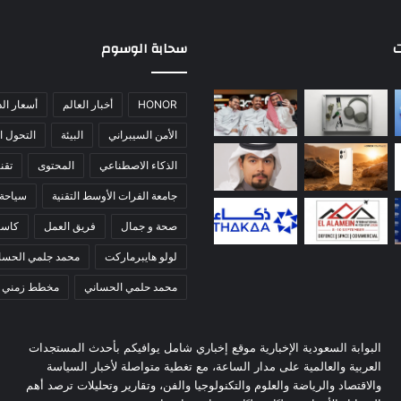
ت
سحابة الوسوم
HONOR
أخبار العالم
أسعار ال
الأمن السيبراني
البيئة
التحول ا
الذكاء الاصطناعي
المحتوى
تقني
جامعة الفرات الأوسط التقنية
سياحة
صحة و جمال
فريق العمل
كاس
لولو هايبرماركت
محمد جلمي الحسا
محمد حلمي الحساني
مخطط زمني
البوابة السعودية الإخبارية موقع إخباري شامل يوافيكم بأحدث المستجدات
العربية والعالمية على مدار الساعة، مع تغطية متواصلة لأخبار السياسة
والاقتصاد والرياضة والعلوم والتكنولوجيا والفن، وتقارير وتحليلات ترصد أهم