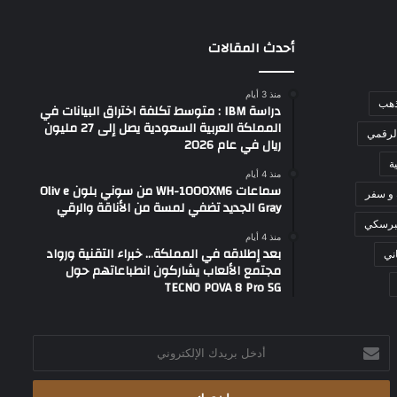
أحدث المقالات
منذ 3 أيام
ذهب
دراسة IBM : متوسط تكلفة اختراق البيانات في
المملكة العربية السعودية يصل إلى 27 مليون
لرقمي
ريال في عام 2026
ة
منذ 4 أيام
سماعات WH-1000XM6 من سوني بلون Oliv e
 و سفر
Gray الجديد تضفي لمسة من الأناقة والرقي
برسكي
منذ 4 أيام
بعد إطلاقه في المملكة… خبراء التقنية ورواد
ني
مجتمع الألعاب يشاركون انطباعاتهم حول
TECNO POVA 8 Pro 5G
أدخل
بريدك
الإلكتروني