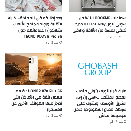
سماعات WH-1000XM6 من
بعد إطلاقه في المملكة… خبراء
سوني بلون Oliv e Gray الجديد
التقنية ورواد مجتمع الألعاب
تضفي لمسة من الأناقة والرقي
يشاركون انطباعاتهم حول
TECNO POVA 8 Pro 5G
منذ يومين
منذ 3 أيام
مارك فيلينتورف يتولى منصب
HONOR X7e Plus 5G : صُمم
العضو المنتدب لـ«سي إن إس
للعمل بثقة في الأماكن التي
الشرق الأوسط» ويشرف على
تعجز فيها الهواتف الأخرى عن
شركات قطاع التكنولوجيا ضمن
الاستمرار
مجموعة غباش
منذ 3 أيام
منذ 3 أيام