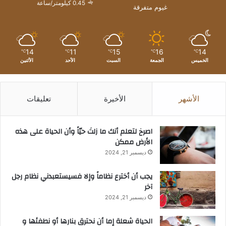
0.45 كيلومتر/ساعة
غيوم متفرقة
14
11
15
16
14
℃
℃
℃
℃
℃
الخميس
الجمعة
السبت
الأحد
الأثنين
الأشهر
الأخيرة
تعليقات
‫اصرخ لتعلم أنك ما زلتَ حيّاً وأن الحياة على هذه
الأرض ممكن
ديسمبر 21, 2024
يجب أن أخترع نظاماً وإلا فسيستعبدني نظام رجل
آخر
ديسمبر 21, 2024
الحياة شعلة إما أن نحترق بنارها أو نطفئها و