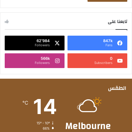
تابعنا على
62٬984
847k
Followers
Fans
566k
0
Followers
Subscribers
الطقس
14
℃
Melbourne
15º - 10º
66%