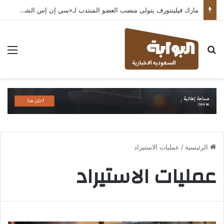
مارك فيلينتورف يتولى منصب العضو المنتدب لـ«سي إن إس الشرق الأوسط» ويشرف على شركات قطاع التكنولوجيا ضمن مجموعة غباش
بحث عن
الق
الرئيسية
/
عمليات الاستيراد
عمليات الاستيراد