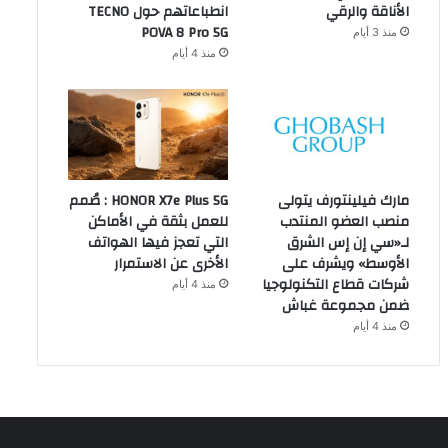
الأناقة والرقي
انطباعاتهم حول TECNO
POVA 8 Pro 5G
منذ 3 أيام
منذ 4 أيام
مارك فيلينتورف يتولى
HONOR X7e Plus 5G : صُمم
منصب العضو المنتدب
للعمل بثقة في الأماكن
لـ«سي إن إس الشرق
التي تعجز فيها الهواتف
الأوسط» ويشرف على
الأخرى عن الاستمرار
شركات قطاع التكنولوجيا
منذ 4 أيام
ضمن مجموعة غباش
منذ 4 أيام