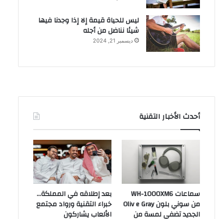
ليس للحياة قيمة إلا إذا وجدنا فيها
شيئا نناضل من أجله
ديسمبر 21, 2024
أحدث الأخبار التقنية
سماعات WH-1000XM6
بعد إطلاقه في المملكة…
من سوني بلون Oliv e Gray
خبراء التقنية ورواد مجتمع
الجديد تضفي لمسة من
الألعاب يشاركون