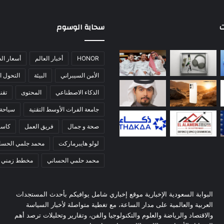
ت
سحابة الوسوم
HONOR
أخبار العالم
أسعار ال
الأمن السيبراني
البيئة
التحول ا
الذكاء الاصطناعي
المحتوى
تقني
جامعة الفرات الأوسط التقنية
سياحة
صحة و جمال
فريق العمل
كاس
لولو هايبرماركت
محمد جلمي الحسا
محمد حلمي الحساني
مخطط زمني
البوابة السعودية الإخبارية موقع إخباري شامل يوافيكم بأحدث المستجدات
العربية والعالمية على مدار الساعة، مع تغطية متواصلة لأخبار السياسة
والاقتصاد والرياضة والعلوم والتكنولوجيا والفن، وتقارير وتحليلات ترصد أهم