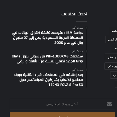
أحدث المقالات
منذ 3 أيام
ذهب
دراسة IBM : متوسط تكلفة اختراق البيانات في
المملكة العربية السعودية يصل إلى 27 مليون
لرقمي
ريال في عام 2026
ة
منذ 3 أيام
سماعات WH-1000XM6 من سوني بلون Oliv e
 و سفر
Gray الجديد تضفي لمسة من الأناقة والرقي
برسكي
منذ 4 أيام
بعد إطلاقه في المملكة… خبراء التقنية ورواد
ني
مجتمع الألعاب يشاركون انطباعاتهم حول
TECNO POVA 8 Pro 5G
أدخل
بريدك
الإلكتروني