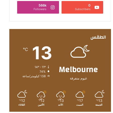
566k
0
Followers
Subscribers
الطقس
13
℃
Melbourne
14º - 11º
74%
1.58 كيلومتر/ساعة
غيوم متفرقة
12
12
13
17
13
℃
℃
℃
℃
℃
الجمعة
السبت
الأحد
الأثنين
الثلاثاء