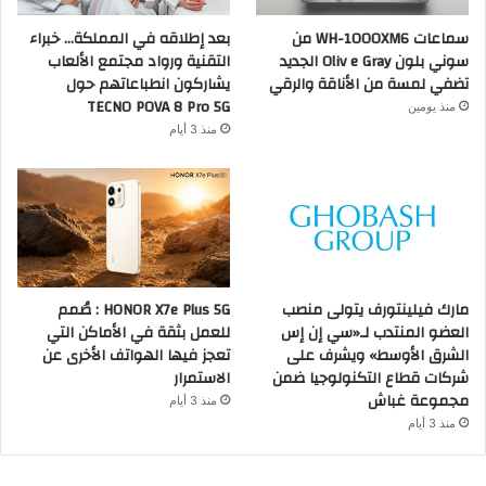
سماعات WH-1000XM6 من
بعد إطلاقه في المملكة… خبراء
سوني بلون Oliv e Gray الجديد
التقنية ورواد مجتمع الألعاب
تضفي لمسة من الأناقة والرقي
يشاركون انطباعاتهم حول
TECNO POVA 8 Pro 5G
منذ يومين
منذ 3 أيام
مارك فيلينتورف يتولى منصب
HONOR X7e Plus 5G : صُمم
العضو المنتدب لـ«سي إن إس
للعمل بثقة في الأماكن التي
الشرق الأوسط» ويشرف على
تعجز فيها الهواتف الأخرى عن
شركات قطاع التكنولوجيا ضمن
الاستمرار
مجموعة غباش
منذ 3 أيام
منذ 3 أيام