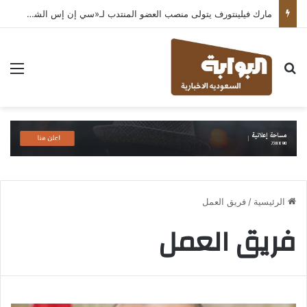
مارك فيلينتورف يتولى منصب العضو المنتدب لـ«سي إن إس الشرق الأوسط» ويشرف على شركات قطاع التكنولوجيا ضمن مجموعة غباش
بحث عن
الق
الرئيسية
/
فريق العمل
فريق العمل