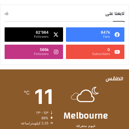
تابعنا على
62٬984
847k
Followers
Fans
566k
0
Followers
Subscribers
الطقس
11
℃
Melbourne
11º - 10º
89%
2.25 كيلومتر/ساعة
غيوم متفرقة