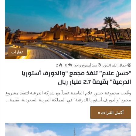
عقارات
جمال علم الدين
منذ أسبوع واحد
0
2
“حسن علام” تنفذ مجمع “والدورف أستوريا
الدرعية” بقيمة 2.7 مليار ريال
وقّعت مجموعة حسن علام القابضة عقداً مع شركة الدرعية لتنفيذ مشروع
مجمع “والدورف أستوريا الدرعية” في المملكة العربية السعودية، بقيمة…
أكمل القراءة »