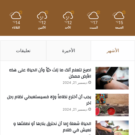
14
12
12
17
15
℃
℃
℃
℃
℃
الجمعة
السبت
الأحد
الأثنين
الثلاثاء
الأشهر
الأخيرة
تعليقات
‫اصرخ لتعلم أنك ما زلتَ حيّاً وأن الحياة على هذه
الأرض ممكن
ديسمبر 21, 2024
يجب أن أخترع نظاماً وإلا فسيستعبدني نظام رجل
آخر
ديسمبر 21, 2024
الحياة شعلة إما أن نحترق بنارها أو نطفئها و
نعيش في ظلام