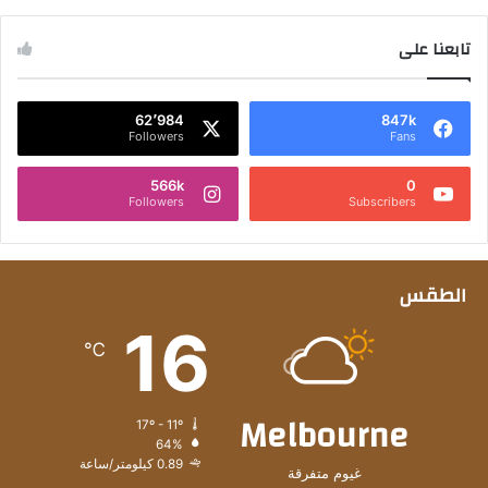
تابعنا على
62٬984
847k
Followers
Fans
566k
0
Followers
Subscribers
الطقس
16
℃
Melbourne
17º - 11º
64%
0.89 كيلومتر/ساعة
غيوم متفرقة