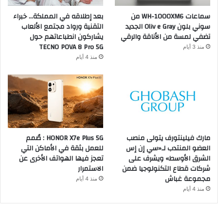
سماعات WH-1000XM6 من
بعد إطلاقه في المملكة… خبراء
سوني بلون Oliv e Gray الجديد
التقنية ورواد مجتمع الألعاب
تضفي لمسة من الأناقة والرقي
يشاركون انطباعاتهم حول
TECNO POVA 8 Pro 5G
منذ 3 أيام
منذ 4 أيام
مارك فيلينتورف يتولى منصب
HONOR X7e Plus 5G : صُمم
العضو المنتدب لـ«سي إن إس
للعمل بثقة في الأماكن التي
الشرق الأوسط» ويشرف على
تعجز فيها الهواتف الأخرى عن
شركات قطاع التكنولوجيا ضمن
الاستمرار
مجموعة غباش
منذ 4 أيام
منذ 4 أيام