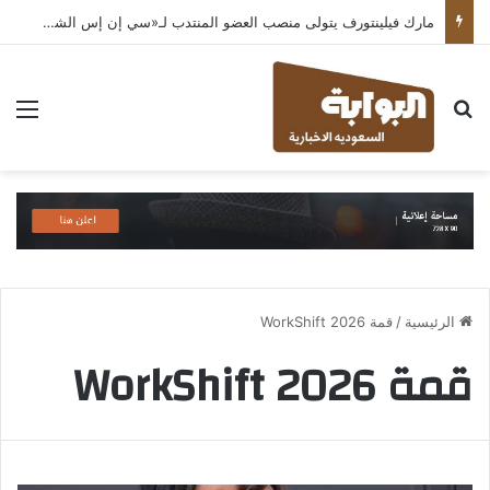
مارك فيلينتورف يتولى منصب العضو المنتدب لـ«سي إن إس الشرق الأوسط» ويشرف على شركات قطاع التكنولوجيا ضمن مجموعة غباش
بحث عن
الق
الرئيسية
/
قمة WorkShift 2026
قمة WorkShift 2026