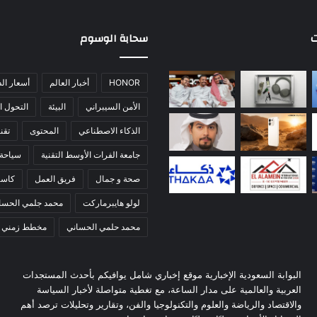
ت
سحابة الوسوم
HONOR
أخبار العالم
أسعار ال
الأمن السيبراني
البيئة
التحول ا
الذكاء الاصطناعي
المحتوى
تقني
جامعة الفرات الأوسط التقنية
سياحة
صحة و جمال
فريق العمل
كاس
لولو هايبرماركت
محمد جلمي الحسا
محمد حلمي الحساني
مخطط زمني
البوابة السعودية الإخبارية موقع إخباري شامل يوافيكم بأحدث المستجدات
العربية والعالمية على مدار الساعة، مع تغطية متواصلة لأخبار السياسة
والاقتصاد والرياضة والعلوم والتكنولوجيا والفن، وتقارير وتحليلات ترصد أهم