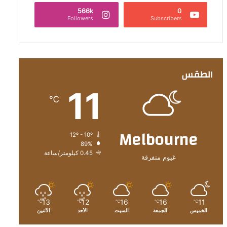
566k
0
Followers
Subscribers
الطقس
11
℃
Melbourne
12º - 10º
89%
0.45 كيلومتر/ساعة
غيوم متفرقة
13
12
16
16
11
℃
℃
℃
℃
℃
الخميس
الجمعة
السبت
الأحد
الأثنين