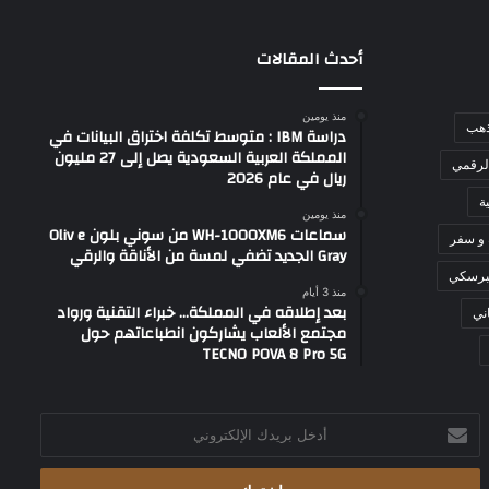
أحدث المقالات
منذ يومين
ذهب
دراسة IBM : متوسط تكلفة اختراق البيانات في
المملكة العربية السعودية يصل إلى 27 مليون
لرقمي
ريال في عام 2026
ة
منذ يومين
سماعات WH-1000XM6 من سوني بلون Oliv e
 و سفر
Gray الجديد تضفي لمسة من الأناقة والرقي
برسكي
منذ 3 أيام
بعد إطلاقه في المملكة… خبراء التقنية ورواد
ني
مجتمع الألعاب يشاركون انطباعاتهم حول
TECNO POVA 8 Pro 5G
أدخل
بريدك
الإلكتروني