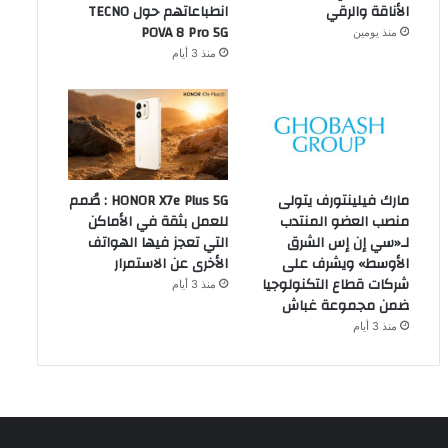
الأناقة والرقي
انطباعاتهم حول TECNO
POVA 8 Pro 5G
منذ يومين
منذ 3 أيام
مارك فيلينتورف يتولى
HONOR X7e Plus 5G : صُمم
منصب العضو المنتدب
للعمل بثقة في الأماكن
لـ«سي إن إس الشرق
التي تعجز فيها الهواتف
الأوسط» ويشرف على
الأخرى عن الاستمرار
شركات قطاع التكنولوجيا
منذ 3 أيام
ضمن مجموعة غباش
منذ 3 أيام