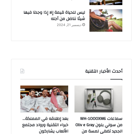
ليس للحياة قيمة إلا إذا وجدنا فيها
شيئا نناضل من أجله
ديسمبر 21, 2024
أحدث الأخبار التقنية
سماعات WH-1000XM6
بعد إطلاقه في المملكة…
من سوني بلون Oliv e Gray
خبراء التقنية ورواد مجتمع
الجديد تضفي لمسة من
الألعاب يشاركون