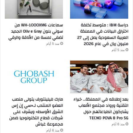
دراسة IBM : متوسط تكلفة
سماعات WH-1000XM6 من
اختراق البيانات في المملكة
سوني بلون Oliv e Gray الجديد
العربية السعودية يصل إلى 27
تضفي لمسة من الأناقة والرقي
مليون ريال في عام 2026
منذ 5 أيام
منذ 5 أيام
بعد إطلاقه في المملكة… خبراء
مارك فيلينتورف يتولى منصب
التقنية ورواد مجتمع الألعاب
العضو المنتدب لـ«سي إن إس
يشاركون انطباعاتهم حول
الشرق الأوسط» ويشرف على
TECNO POVA 8 Pro 5G
شركات قطاع التكنولوجيا ضمن
مجموعة غباش
منذ 6 أيام
منذ 6 أيام