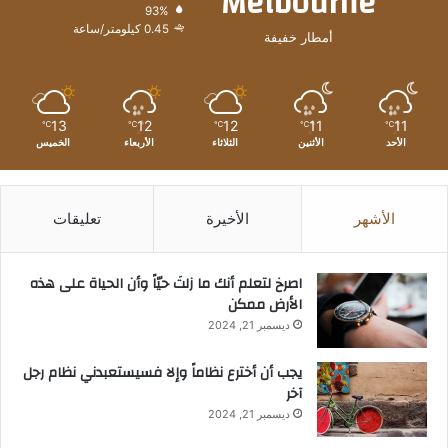
Melbourne
93%
0.45 كيلومتر/ساعة
أمطار خفيفة
13
12
12
11
11
℃
℃
℃
℃
℃
الأحد
الأثنين
الثلاثاء
الأربعاء
الخميس
الأشهر
الأخيرة
تعليقات
‫اصرخ لتعلم أنك ما زلتَ حيّاً وأن الحياة على هذه
الأرض ممكن
ديسمبر 21, 2024
يجب أن أخترع نظاماً وإلا فسيستعبدني نظام رجل
آخر
ديسمبر 21, 2024