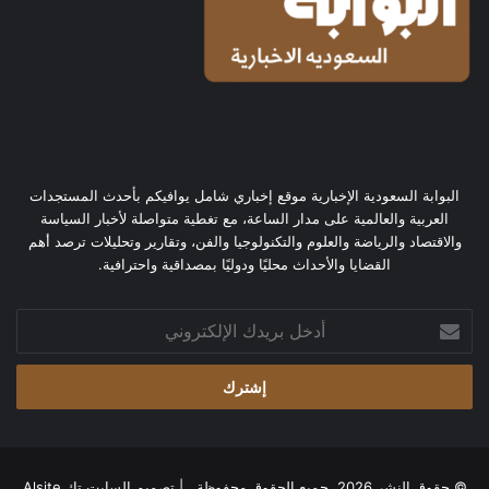
البوابة السعودية الإخبارية موقع إخباري شامل يوافيكم بأحدث المستجدات
العربية والعالمية على مدار الساعة، مع تغطية متواصلة لأخبار السياسة
والاقتصاد والرياضة والعلوم والتكنولوجيا والفن، وتقارير وتحليلات ترصد أهم
القضايا والأحداث محليًا ودوليًا بمصداقية واحترافية.
أدخل
بريدك
الإلكتروني
© حقوق النشر 2026، جميع الحقوق محفوظة | تصميم
السايت تك Alsite