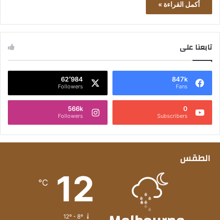
أكمل القراءة »
تابعنا على
62٬984
847k
Followers
Fans
566k
0
Followers
Subscribers
الطقس
12
℃
12º - 8º