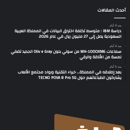
أحدث المقالات
منذ 4 أيام
دراسة IBM : متوسط تكلفة اختراق البيانات في المملكة العربية
السعودية يصل إلى 27 مليون ريال في عام 2026
منذ 4 أيام
سماعات WH-1000XM6 من سوني بلون Oliv e Gray الجديد تضفي
لمسة من الأناقة والرقي
منذ 5 أيام
بعد إطلاقه في المملكة… خبراء التقنية ورواد مجتمع الألعاب
يشاركون انطباعاتهم حول TECNO POVA 8 Pro 5G