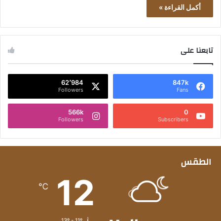
أكمل القراءة »
تابعنا على
62٬984
847k
Followers
Fans
566k
0
Followers
Subscribers
الطقس
12
℃
13º - 11º