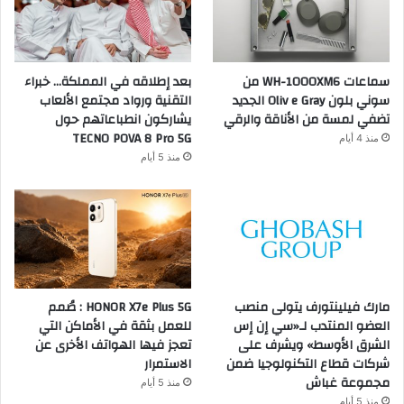
سماعات WH-1000XM6 من
بعد إطلاقه في المملكة… خبراء
سوني بلون Oliv e Gray الجديد
التقنية ورواد مجتمع الألعاب
تضفي لمسة من الأناقة والرقي
يشاركون انطباعاتهم حول
TECNO POVA 8 Pro 5G
منذ 4 أيام
منذ 5 أيام
مارك فيلينتورف يتولى منصب
HONOR X7e Plus 5G : صُمم
العضو المنتدب لـ«سي إن إس
للعمل بثقة في الأماكن التي
الشرق الأوسط» ويشرف على
تعجز فيها الهواتف الأخرى عن
شركات قطاع التكنولوجيا ضمن
الاستمرار
مجموعة غباش
منذ 5 أيام
منذ 5 أيام