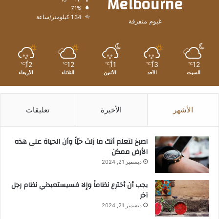
Melbourne
71%
1.34 كيلومتر/ساعة
غيوم متفرقة
12
12
11
13
12
℃
℃
℃
℃
℃
السبت
الأحد
الأثنين
الثلاثاء
الأربعاء
الأشهر
الأخيرة
تعليقات
‫اصرخ لتعلم أنك ما زلتَ حيّاً وأن الحياة على هذه
الأرض ممكن
ديسمبر 21, 2024
يجب أن أخترع نظاماً وإلا فسيستعبدني نظام رجل
آخر
ديسمبر 21, 2024