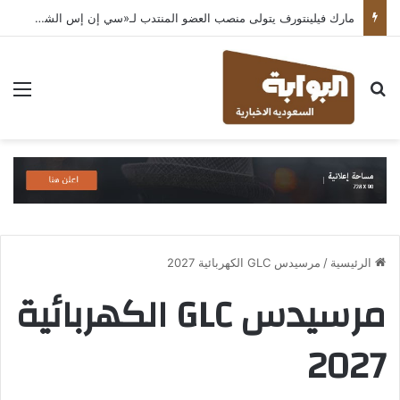
مارك فيلينتورف يتولى منصب العضو المنتدب لـ«سي إن إس الشرق الأوسط» ويشرف على شركات قطاع التكنولوجيا ضمن مجموعة غباش
بحث عن
الق
الرئيسية
/
مرسيدس GLC الكهربائية 2027
مرسيدس GLC الكهربائية
2027