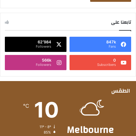
تابعنا على
62٬984
847k
Followers
Fans
566k
0
Followers
Subscribers
الطقس
10
℃
Melbourne
11º - 8º
85%