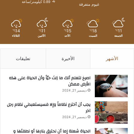
0.89 كيلومتر/ساعة
غيوم متفرقة
14
11
15
18
11
℃
℃
℃
℃
℃
الجمعة
السبت
الأحد
الأثنين
الثلاثاء
الأشهر
الأخيرة
تعليقات
‫اصرخ لتعلم أنك ما زلتَ حيّاً وأن الحياة على هذه
الأرض ممكن
ديسمبر 21, 2024
يجب أن أخترع نظاماً وإلا فسيستعبدني نظام رجل
آخر
ديسمبر 21, 2024
الحياة شعلة إما أن نحترق بنارها أو نطفئها و