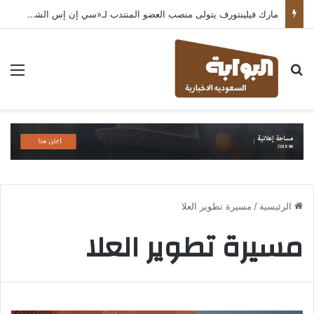
مارك فيلينتورف يتولى منصب العضو المنتدب لـ«سي إن إس الشرق الأوسط» ويشرف على شركات قطاع التكنولوجيا ضمن مجموعة غباش
بحث عن
الق
الرئيسية
/
مسيرة تطوير العلا
مسيرة تطوير العلا