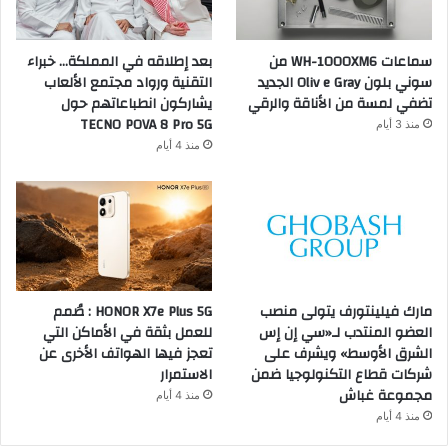
سماعات WH-1000XM6 من
بعد إطلاقه في المملكة… خبراء
سوني بلون Oliv e Gray الجديد
التقنية ورواد مجتمع الألعاب
تضفي لمسة من الأناقة والرقي
يشاركون انطباعاتهم حول
TECNO POVA 8 Pro 5G
منذ 3 أيام
منذ 4 أيام
مارك فيلينتورف يتولى منصب
HONOR X7e Plus 5G : صُمم
العضو المنتدب لـ«سي إن إس
للعمل بثقة في الأماكن التي
الشرق الأوسط» ويشرف على
تعجز فيها الهواتف الأخرى عن
شركات قطاع التكنولوجيا ضمن
الاستمرار
مجموعة غباش
منذ 4 أيام
منذ 4 أيام